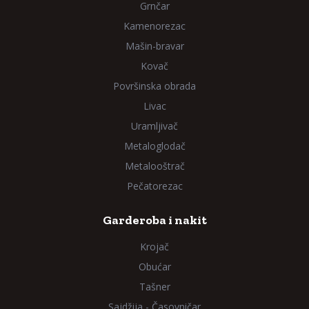
Grnčar
Kamenorezac
Mašin-bravar
Kovač
Površinska obrada
Livac
Uramljivač
Metaloglodač
Metalooštrač
Pečatorezac
Garderoba i nakit
Krojač
Obućar
Tašner
Sajdžija - Časovničar