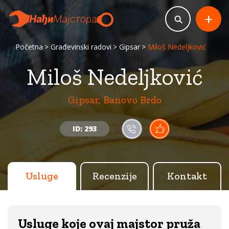
+
Početna
Građevinski radovi
Gipsar
Miloš Nedeljković
Miloš Nedeljković
Gipsar, Banovo Brdo
ID: 293
Usluge
Recenzije
Kontakt
Usluge koje ovaj majstor pruža