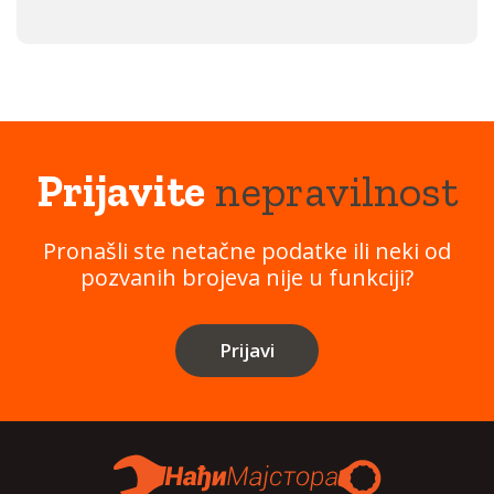
Prijavite
nepravilnost
Pronašli ste netačne podatke ili neki od
pozvanih brojeva nije u funkciji?
Prijavi