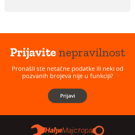
Prijavite
nepravilnost
Pronašli ste netačne podatke ili neki od
pozvanih brojeva nije u funkciji?
Prijavi