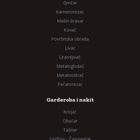
Grnčar
Kamenorezac
Mašin-bravar
Kovač
Površinska obrada
Livac
Uramljivač
Metaloglodač
Metalooštrač
Pečatorezac
Garderoba i nakit
Krojač
Obućar
Tašner
Sajdžija - Časovničar