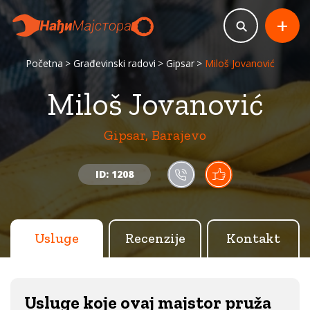
+
Početna
Građevinski radovi
Gipsar
Miloš Jovanović
Miloš Jovanović
Gipsar, Barajevo
ID: 1208
Usluge
Recenzije
Kontakt
Usluge koje ovaj majstor pruža