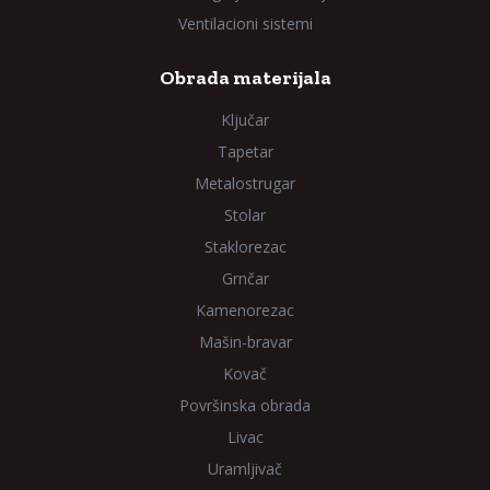
Ventilacioni sistemi
Obrada materijala
Ključar
Tapetar
Metalostrugar
Stolar
Staklorezac
Grnčar
Kamenorezac
Mašin-bravar
Kovač
Površinska obrada
Livac
Uramljivač