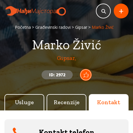
+
Početna
Građevinski radovi
Gipsar
Marko Živić
Marko Živić
Gipsar,
ID: 2972
Usluge
Recenzije
Kontakt
Kontakt telefon