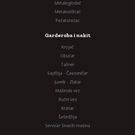
Metaloglodač
Metalooštrač
Pečatorezac
Garderoba i nakit
Krojač
Obućar
Tašner
Sajdžija - Časovničar
Juvelir - Zlatar
Mašinski vez
Ručni vez
Krznar
Šeširdžija
Serviser šivaćih mašina