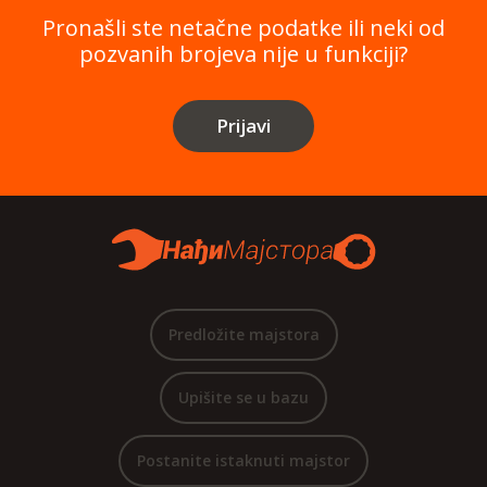
Pronašli ste netačne podatke ili neki od
pozvanih brojeva nije u funkciji?
Prijavi
Predložite majstora
Upišite se u bazu
Postanite istaknuti majstor