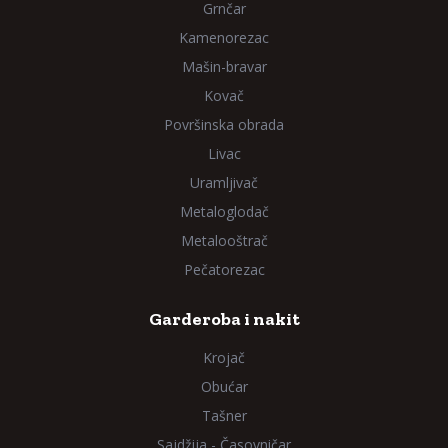
Grnčar
Kamenorezac
Mašin-bravar
Kovač
Površinska obrada
Livac
Uramljivač
Metaloglodač
Metalooštrač
Pečatorezac
Garderoba i nakit
Krojač
Obućar
Tašner
Sajdžija - Časovničar