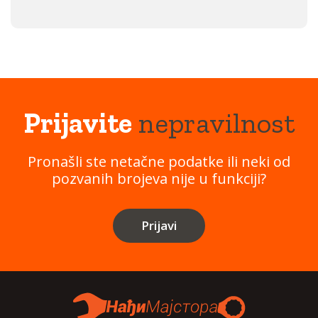
Prijavite
nepravilnost
Pronašli ste netačne podatke ili neki od
pozvanih brojeva nije u funkciji?
Prijavi