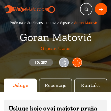
+
Početna
Građevinski radovi
Gipsar
Goran Matović
Goran Matović
Gipsar, Užice
ID: 237
Usluge
Recenzije
Kontakt
Usluge koje ovaj majstor pruža