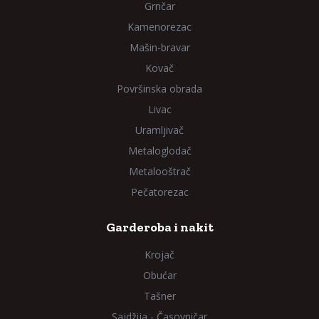
Grnčar
Kamenorezac
Mašin-bravar
Kovač
Površinska obrada
Livac
Uramljivač
Metaloglodač
Metalooštrač
Pečatorezac
Garderoba i nakit
Krojač
Obućar
Tašner
Sajdžija - Časovničar