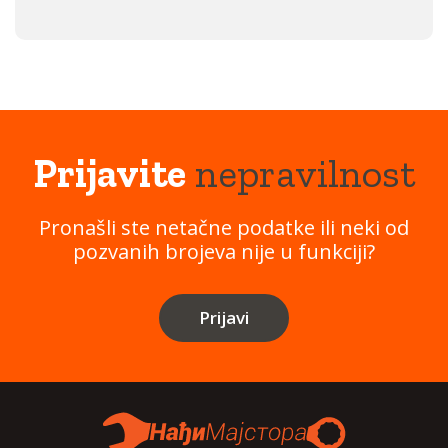
Prijavite
nepravilnost
Pronašli ste netačne podatke ili neki od
pozvanih brojeva nije u funkciji?
Prijavi