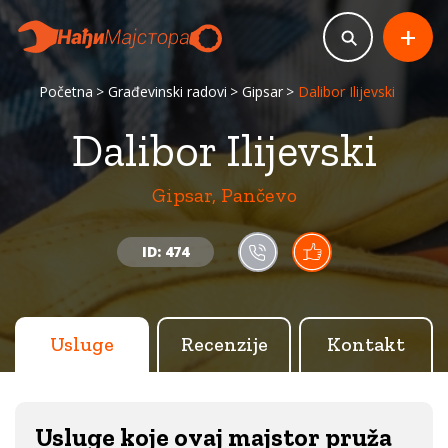
+
Početna
Građevinski radovi
Gipsar
Dalibor Ilijevski
Dalibor Ilijevski
Gipsar, Pančevo
ID: 474
Usluge
Recenzije
Kontakt
Usluge koje ovaj majstor pruža