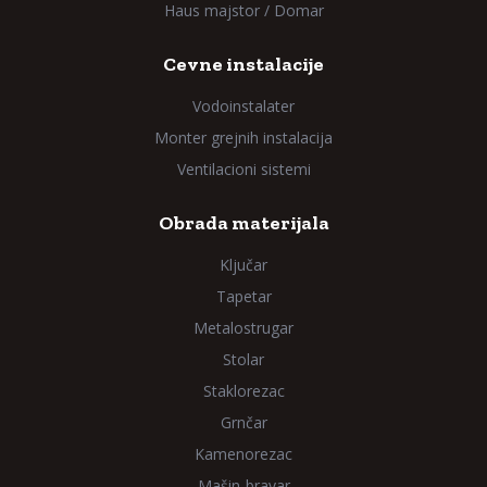
Haus majstor / Domar
Cevne instalacije
Vodoinstalater
Monter grejnih instalacija
Ventilacioni sistemi
Obrada materijala
Ključar
Tapetar
Metalostrugar
Stolar
Staklorezac
Grnčar
Kamenorezac
Mašin-bravar