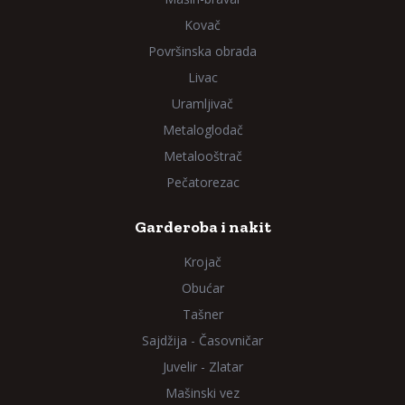
Kovač
Površinska obrada
Livac
Uramljivač
Metaloglodač
Metalooštrač
Pečatorezac
Garderoba i nakit
Krojač
Obućar
Tašner
Sajdžija - Časovničar
Juvelir - Zlatar
Mašinski vez