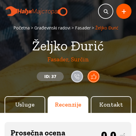
+
Početna
Građevinski radovi
Fasader
Željko Đurić
Željko Đurić
Fasader, Surčin
ID: 37
Usluge
Recenzije
Kontakt
Prosečna ocena
0.0