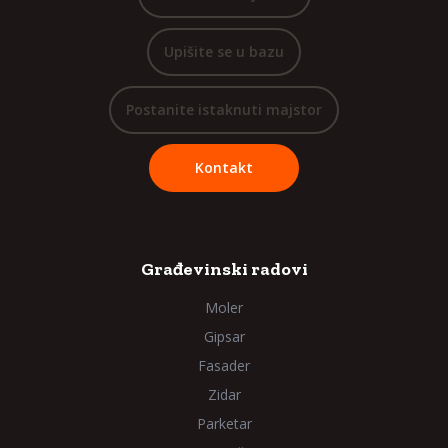
Upišite se u bazu
Postanite istaknuti majstor
Kontakt
Građevinski radovi
Moler
Gipsar
Fasader
Zidar
Parketar