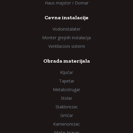
Haus majstor / Domar
Cevne instalacije
Vodoinstalater
Monter grejnih instalacija
Ventilacioni sistemi
Obrada materijala
Ključar
Tapetar
Metalostrugar
Stolar
Staklorezac
Grnčar
Kamenorezac
Mašin-bravar