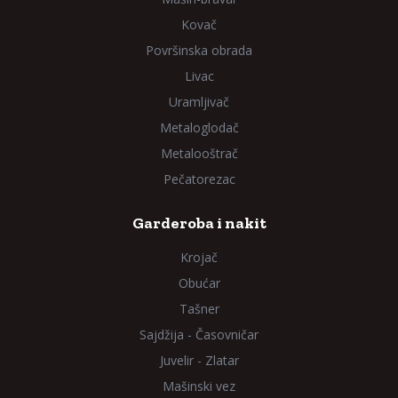
Kovač
Površinska obrada
Livac
Uramljivač
Metaloglodač
Metalooštrač
Pečatorezac
Garderoba i nakit
Krojač
Obućar
Tašner
Sajdžija - Časovničar
Juvelir - Zlatar
Mašinski vez