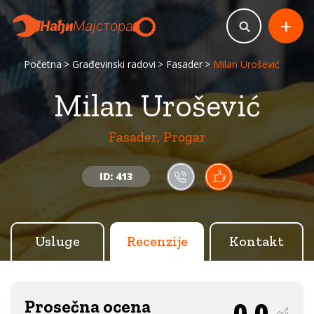
+
Početna
Građevinski radovi
Fasader
Milan Urošević
Milan Urošević
Fasader, Progar
ID: 413
Usluge
Recenzije
Kontakt
Prosečna ocena
0.0