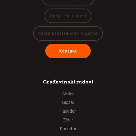
Upišite se u bazu
Postanite istaknuti majstor
Kontakt
Građevinski radovi
Moler
Gipsar
Fasader
Zidar
Parketar