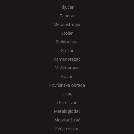
Ključar
Tapetar
Metalostrugar
Stolar
Staklorezac
Grnčar
Kamenorezac
Mašin-bravar
Kovač
Površinska obrada
Livac
Uramljivač
Metaloglodač
Metalooštrač
Pečatorezac