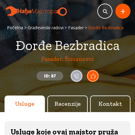
+
Početna
Građevinski radovi
Fasader
Đorđe Bezbradica
Đorđe Bezbradica
Fasader, Šimanovci
ID: 87
Usluge
Recenzije
Kontakt
Usluge koje ovaj majstor pruža