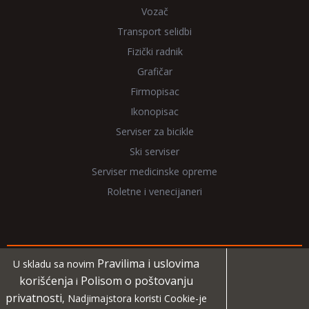
Vozač
Transport selidbi
Fizički radnik
Grafičar
Firmopisac
Ikonopisac
Serviser za bicikle
Ski serviser
Serviser medicinske opreme
Roletne i venecijaneri
Pravilima i uslovima
U skladu sa novim
Copyright 2026 NadjiMajstora.rs
korišćenja
Polisom o poštovanju
i
privatnosti
, Nadjimajstora koristi Cookie-je