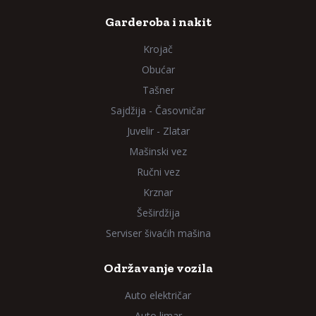
Garderoba i nakit
Krojač
Obućar
Tašner
Sajdžija - Časovničar
Juvelir - Zlatar
Mašinski vez
Ručni vez
Krznar
Šeširdžija
Serviser šivaćih mašina
Održavanje vozila
Auto električar
Auto limar