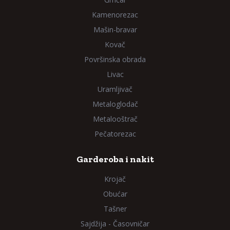
Kamenorezac
Mašin-bravar
Kovač
Površinska obrada
Livac
Uramljivač
Metaloglodač
Metalooštrač
Pečatorezac
Garderoba i nakit
Krojač
Obućar
Tašner
Sajdžija - Časovničar