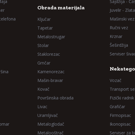
đaja
Sajdžija - Ča
Obrada materijala
ser
Juvelir - Zlata
 telefona
Mašinski vez
Ključar
Ručni vez
Tapetar
Krznar
Metalostrugar
Šeširdžija
Stolar
Serviser šiv
Staklorezac
Grnčar
Nekatego
ršina
Kamenorezac
Mašin-bravar
Vozač
Kovač
Transport sel
Površinska obrada
Fizički radnik
Livac
Grafičar
Uramljivač
Firmopisac
Domar
Metaloglodač
Ikonopisac
Metalooštrač
Serviser za bi