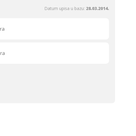
Datum upisa u bazu:
28.03.2014.
ra
ra