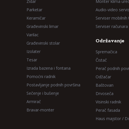
Zidar
Monter klima ure
Parketar
Audio-video servi
Keramičar
Serviser mobilnih
Građevinski limar
Serviser računara
Varilac
Održavanje
Građevinski stolar
Izolater
Spremačica
Tesar
Čistač
Izrada bazena i fontana
Perač podnih pov
Pomoćni radnik
Odžačar
Postavljanje podnih površina
Baštovan
Sečenje i bušenje
Drvoseča
Armirač
Visinski radnik
Bravar-monter
Perač fasada
Haus majstor / 