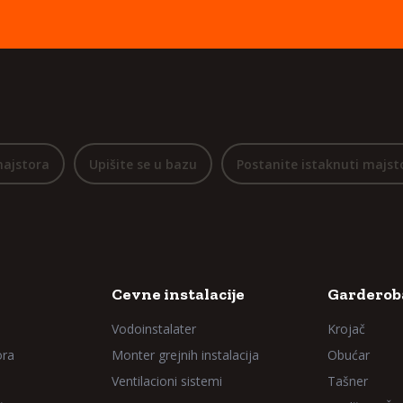
majstora
Upišite se u bazu
Postanite istaknuti majst
Cevne instalacije
Garderoba
Vodoinstalater
Krojač
ora
Monter grejnih instalacija
Obućar
Ventilacioni sistemi
Tašner