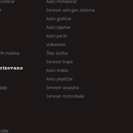
sovničar
Auto mehaničar
r
Serviser autogas sistema
Auto grafičar
Auto tapetar
Auto perač
Vulkanizer
aćih mašina
Šlep služba
Serviser trapa
rizovano
Auto stakla
Auto plastičar
Serviser auspuha
idbi
Serviser motocikala
cikle