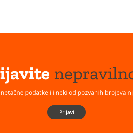
ijavite
nepraviln
 netačne podatke ili neki od pozvanih brojeva nij
Prijavi