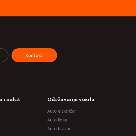
or
Kontakt
 i nakit
Održavanje vozila
Auto električar
Auto limar
Auto bravar