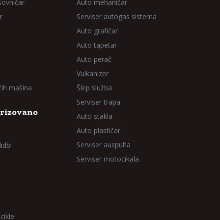
sovničar
Auto mehaničar
r
Serviser autogas sistema
Auto grafičar
Auto tapetar
Auto perač
Vulkanizer
aćih mašina
Šlep služba
Serviser trapa
rizovano
Auto stakla
Auto plastičar
Serviser auspuha
idbi
Serviser motocikala
cikle