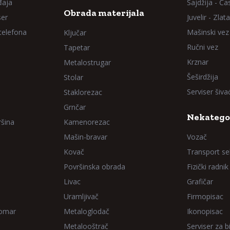
đaja
Sajdžija - Ča
Obrada materijala
ser
Juvelir - Zlata
 telefona
Mašinski vez
Ključar
Ručni vez
Tapetar
Krznar
Metalostrugar
Šeširdžija
Stolar
Serviser šiv
Staklorezac
Grnčar
Nekatego
ršina
Kamenorezac
Mašin-bravar
Vozač
Kovač
Transport sel
Površinska obrada
Fizički radnik
Livac
Grafičar
Uramljivač
Firmopisac
Domar
Metaloglodač
Ikonopisac
Metalooštrač
Serviser za bi