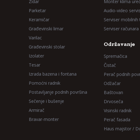
Zidar
Monter klima ure
Parketar
Audio-video servi
Keramičar
Serviser mobilnih
Građevinski limar
Serviser računara
Varilac
Održavanje
Građevinski stolar
Izolater
Spremačica
Tesar
Čistač
Izrada bazena i fontana
Perač podnih pov
Pomoćni radnik
Odžačar
Postavljanje podnih površina
Baštovan
Sečenje i bušenje
Drvoseča
Armirač
Visinski radnik
Bravar-monter
Perač fasada
Haus majstor / 