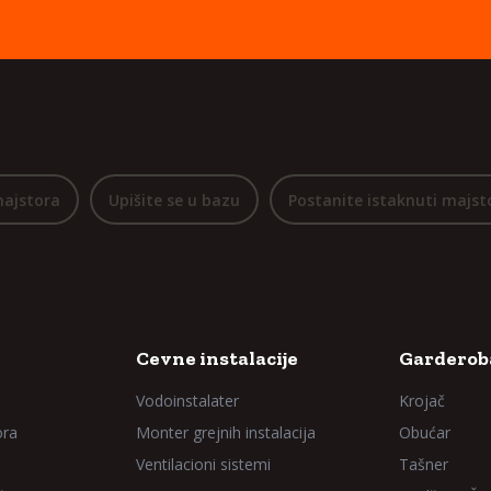
majstora
Upišite se u bazu
Postanite istaknuti majst
Cevne instalacije
Garderoba
Vodoinstalater
Krojač
ora
Monter grejnih instalacija
Obućar
Ventilacioni sistemi
Tašner