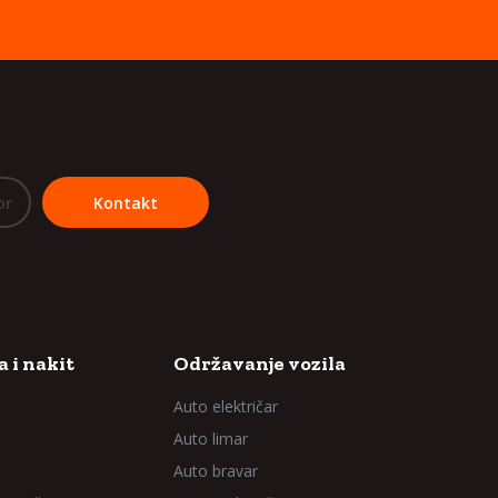
or
Kontakt
 i nakit
Održavanje vozila
Auto električar
Auto limar
Auto bravar