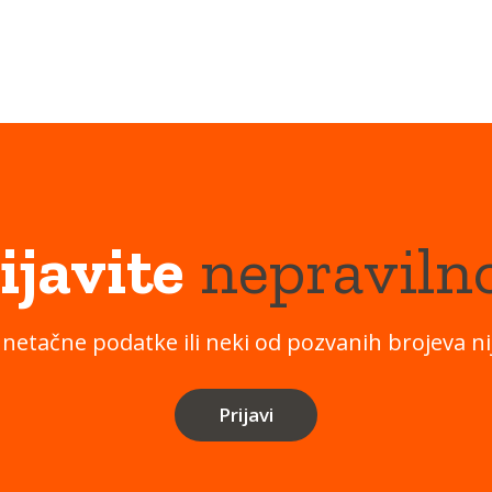
ijavite
nepraviln
 netačne podatke ili neki od pozvanih brojeva nij
Prijavi