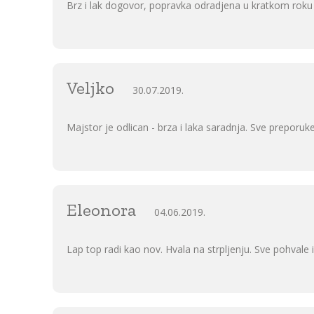
Brz i lak dogovor, popravka odradjena u kratkom roku 
Veljko
30.07.2019.
Majstor je odlican - brza i laka saradnja. Sve preporuke
Eleonora
04.06.2019.
Lap top radi kao nov. Hvala na strpljenju. Sve pohvale