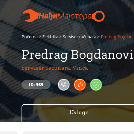
Početna
Elektrika
Serviser računara
Predrag Bogdano
Predrag Bogdanovi
Serviser računara, Vinča
ID: 989
Usluge