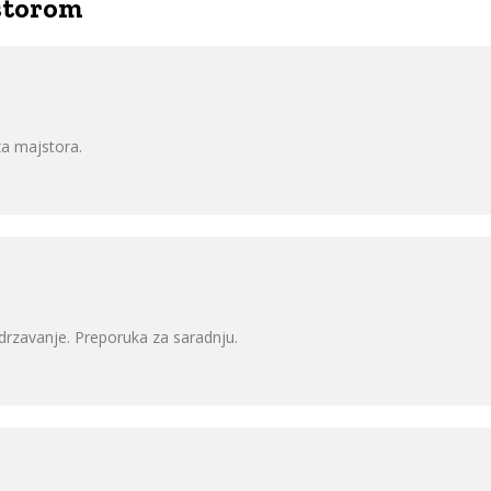
jstorom
a majstora.
odrzavanje. Preporuka za saradnju.