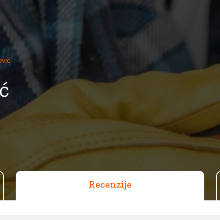
vić
ć
Recenzije