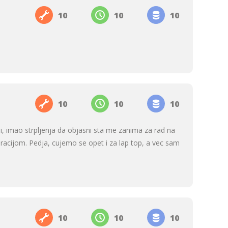
10
10
10
10
10
10
bi, imao strpljenja da objasni sta me zanima za rad na
racijom. Pedja, cujemo se opet i za lap top, a vec sam
10
10
10