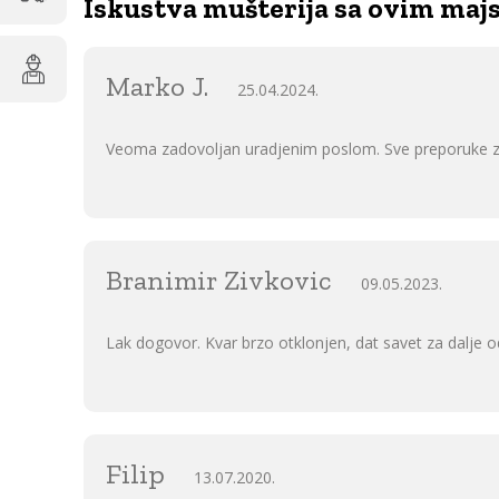
Iskustva mušterija sa ovim ma
Marko J.
25.04.2024.
Veoma zadovoljan uradjenim poslom. Sve preporuke z
Branimir Zivkovic
09.05.2023.
Lak dogovor. Kvar brzo otklonjen, dat savet za dalje 
Filip
13.07.2020.