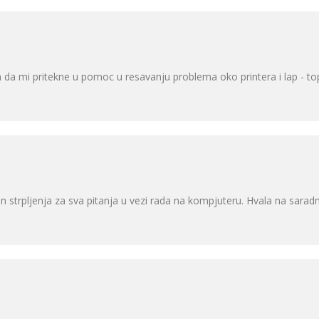
n da mi pritekne u pomoc u resavanju problema oko printera i lap - t
 strpljenja za sva pitanja u vezi rada na kompjuteru. Hvala na saradn