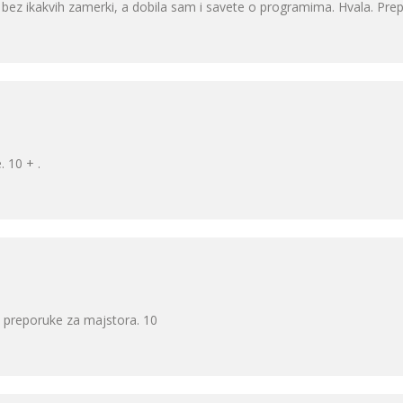
bez ikakvih zamerki, a dobila sam i savete o programima. Hvala. Pre
. 10 + .
 i preporuke za majstora. 10