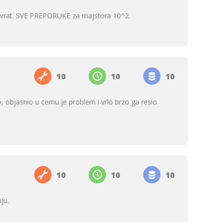
epovrat. SVE PREPORUKE za majstora 10^2.
10
10
10
 objasnio u cemu je problem i vrlo brzo ga resio.
10
10
10
ju.