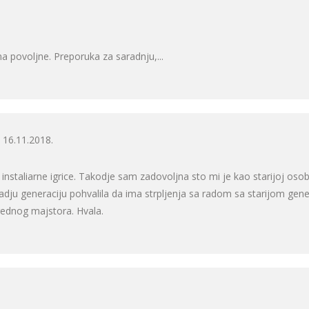
ma povoljne. Preporuka za saradnju,...
16.11.2018.
instaliarne igrice. Takodje sam zadovoljna sto mi je kao starijoj oso
adju generaciju pohvalila da ima strpljenja sa radom sa starijom gene
rednog majstora. Hvala.