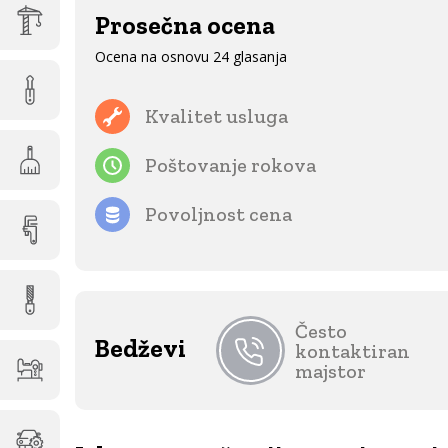
Prosečna ocena
Ocena na osnovu 24 glasanja
Kvalitet usluga
Poštovanje rokova
Povoljnost cena
Često
Bedževi
kontaktiran
majstor