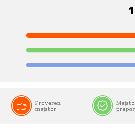
1
Proveren
Majsto
majstor
prepo