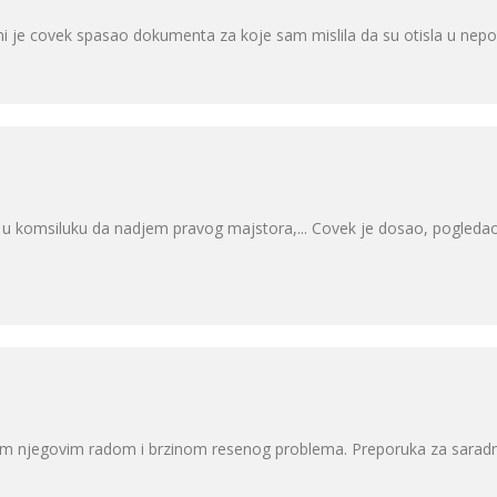
 mi je covek spasao dokumenta za koje sam mislila da su otisla u n
 u komsiluku da nadjem pravog majstora,... Covek je dosao, pogledao,
am njegovim radom i brzinom resenog problema. Preporuka za saradn