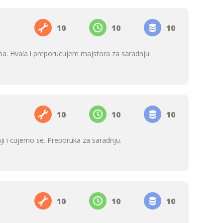
10
10
10
opa. Hvala i preporucujem majstora za saradnju.
10
10
10
ji i cujemo se. Preporuka za saradnju.
10
10
10