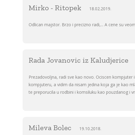
Mirko - Ritopek
18.02.2019.
Odlican majstor. Brzo i precizno radi,... A cene su veo
Rada Jovanovic iz Kaludjerice
Prezadovoljna, radi sve kao novo. Ociscen kompjuter i 
kompjuteru, a vidim da nisam jedina koja ga je kao ml
te preporucila u rodbini i komsiluku kao pouzdanog i v
Mileva Bolec
19.10.2018.