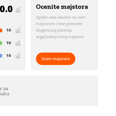
0.0
Ocenite majstora
Opišite vaše iskustvo sa ovim
majstorom i time pomozite
10
drugima koji planiraju
angažovanje ovog majstora.
10
10
Oceni majstora
r za
ruku