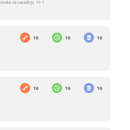
poruka za saradnju. 10 +
10
10
10
10
10
10