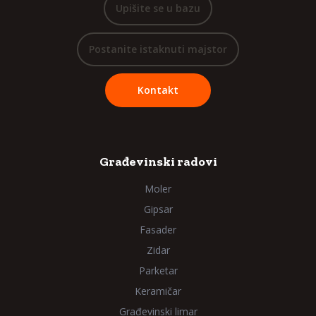
Upišite se u bazu
Postanite istaknuti majstor
Kontakt
Građevinski radovi
Moler
Gipsar
Fasader
Zidar
Parketar
Keramičar
Građevinski limar