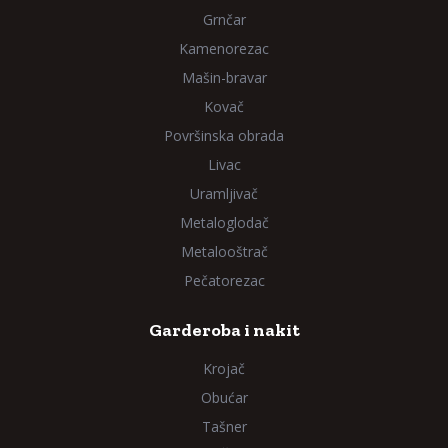
Grnčar
Kamenorezac
Mašin-bravar
Kovač
Površinska obrada
Livac
Uramljivač
Metaloglodač
Metalooštrač
Pečatorezac
Garderoba i nakit
Krojač
Obućar
Tašner