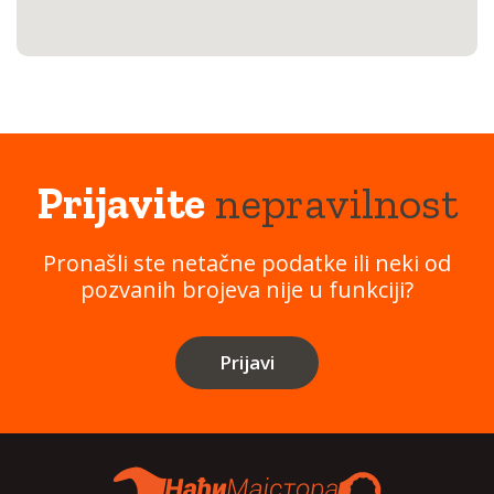
Prijavite
nepravilnost
Pronašli ste netačne podatke ili neki od
pozvanih brojeva nije u funkciji?
Prijavi