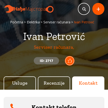
+
Početna
Elektrika
Serviser računara
Ivan Petrović
Ivan Petrović
Serviser računara,
ID: 2717
Usluge
Recenzije
Kontakt
Kontakt telefon