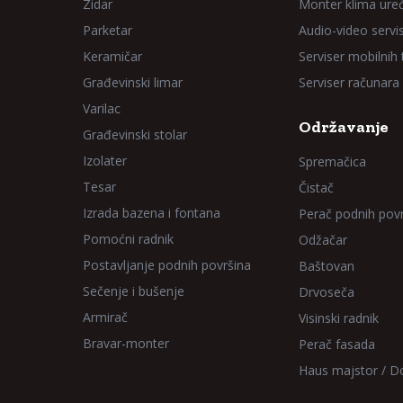
Zidar
Monter klima ure
Parketar
Audio-video servi
Keramičar
Serviser mobilnih
Građevinski limar
Serviser računara
Varilac
Održavanje
Građevinski stolar
Izolater
Spremačica
Tesar
Čistač
Izrada bazena i fontana
Perač podnih pov
Pomoćni radnik
Odžačar
Postavljanje podnih površina
Baštovan
Sečenje i bušenje
Drvoseča
Armirač
Visinski radnik
Bravar-monter
Perač fasada
Haus majstor / 