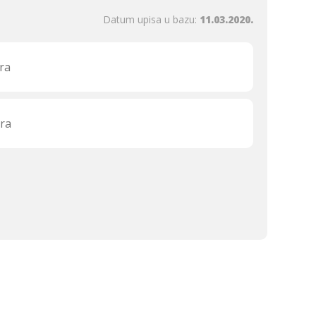
Datum upisa u bazu:
11.03.2020.
ra
ra