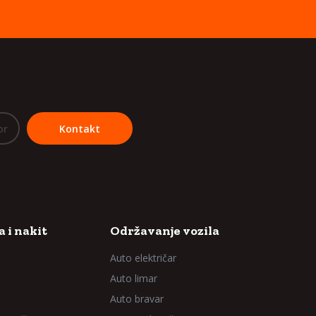
or
Kontakt
 i nakit
Održavanje vozila
Auto električar
Auto limar
Auto bravar