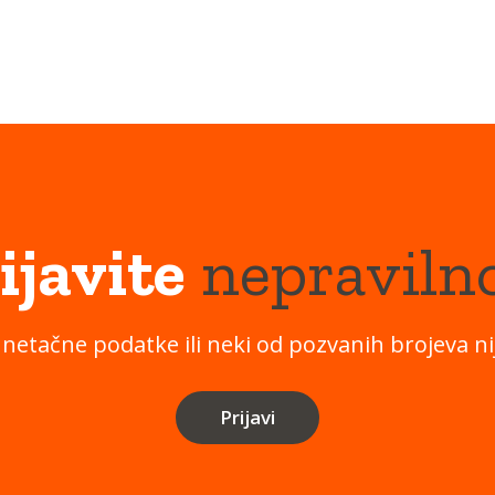
ijavite
nepraviln
 netačne podatke ili neki od pozvanih brojeva nij
Prijavi