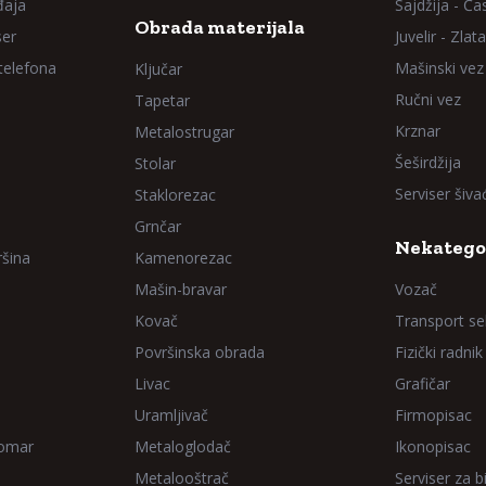
đaja
Sajdžija - Ča
Obrada materijala
ser
Juvelir - Zlata
 telefona
Mašinski vez
Ključar
Ručni vez
Tapetar
Krznar
Metalostrugar
Šeširdžija
Stolar
Serviser šiv
Staklorezac
Grnčar
Nekatego
ršina
Kamenorezac
Mašin-bravar
Vozač
Kovač
Transport sel
Površinska obrada
Fizički radnik
Livac
Grafičar
Uramljivač
Firmopisac
Domar
Metaloglodač
Ikonopisac
Metalooštrač
Serviser za bi