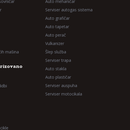
sovničar
Auto mehaničar
r
Serviser autogas sistema
Auto grafičar
Auto tapetar
Auto perač
Vulkanizer
aćih mašina
Šlep služba
Serviser trapa
rizovano
Auto stakla
Auto plastičar
Serviser auspuha
idbi
Serviser motocikala
cikle