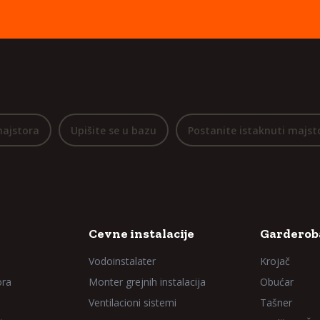
majstora
Upišite se u bazu
Postanite istaknuti majst
Cevne instalacije
Garderoba
Vodoinstalater
Krojač
ora
Monter grejnih instalacija
Obućar
Ventilacioni sistemi
Tašner