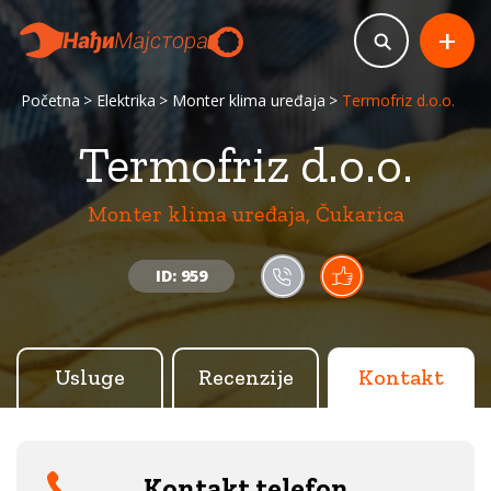
+
Početna
Elektrika
Monter klima uređaja
Termofriz d.o.o.
Termofriz d.o.o.
Monter klima uređaja, Čukarica
ID: 959
Usluge
Recenzije
Kontakt
Kontakt telefon