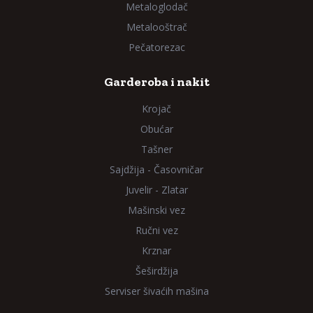
Metaloglodač
Metalooštrač
Pečatorezac
Garderoba i nakit
Krojač
Obućar
Tašner
Sajdžija - Časovničar
Juvelir - Zlatar
Mašinski vez
Ručni vez
Krznar
Šeširdžija
Serviser šivaćih mašina