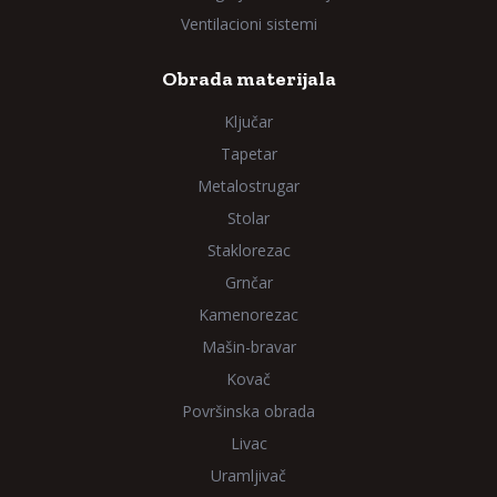
Ventilacioni sistemi
Obrada materijala
Ključar
Tapetar
Metalostrugar
Stolar
Staklorezac
Grnčar
Kamenorezac
Mašin-bravar
Kovač
Površinska obrada
Livac
Uramljivač