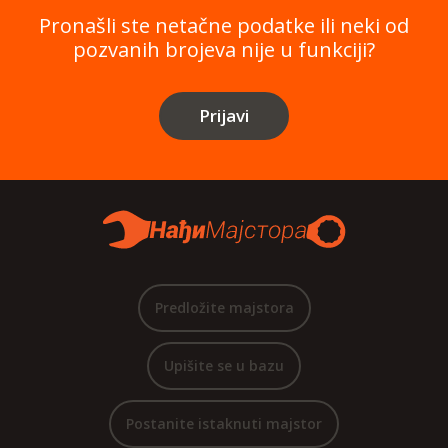
Pronašli ste netačne podatke ili neki od
pozvanih brojeva nije u funkciji?
Prijavi
Predložite majstora
Upišite se u bazu
Postanite istaknuti majstor