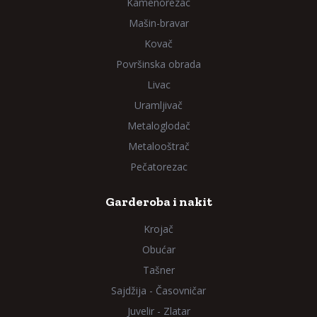
Kamenorezac
Mašin-bravar
Kovač
Površinska obrada
Livac
Uramljivač
Metaloglodač
Metalooštrač
Pečatorezac
Garderoba i nakit
Krojač
Obućar
Tašner
Sajdžija - Časovničar
Juvelir - Zlatar