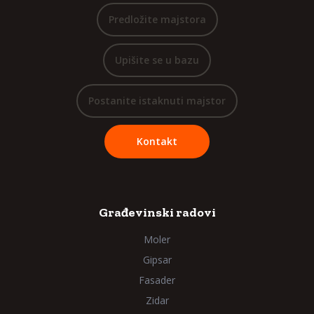
Predložite majstora
Upišite se u bazu
Postanite istaknuti majstor
Kontakt
Građevinski radovi
Moler
Gipsar
Fasader
Zidar