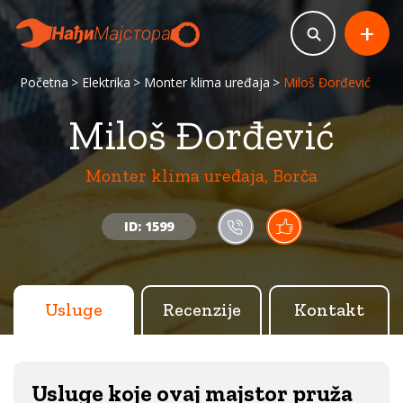
+
Početna
Elektrika
Monter klima uređaja
Miloš Đorđević
Miloš Đorđević
Monter klima uređaja, Borča
ID: 1599
Usluge
Recenzije
Kontakt
Usluge koje ovaj majstor pruža