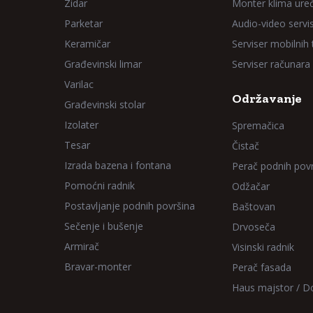
Zidar
Monter klima ure
Parketar
Audio-video servi
Keramičar
Serviser mobilnih
Građevinski limar
Serviser računara
Varilac
Održavanje
Građevinski stolar
Izolater
Spremačica
Tesar
Čistač
Izrada bazena i fontana
Perač podnih pov
Pomoćni radnik
Odžačar
Postavljanje podnih površina
Baštovan
Sečenje i bušenje
Drvoseča
Armirač
Visinski radnik
Bravar-monter
Perač fasada
Haus majstor / 