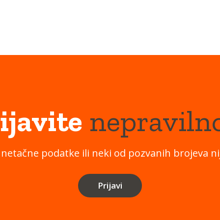
ijavite
nepraviln
 netačne podatke ili neki od pozvanih brojeva nij
Prijavi