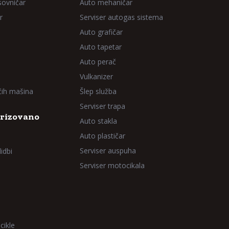
sovničar
Auto mehaničar
r
Serviser autogas sistema
Auto grafičar
Auto tapetar
Auto perač
Vulkanizer
aćih mašina
Šlep služba
Serviser trapa
rizovano
Auto stakla
Auto plastičar
Serviser auspuha
idbi
Serviser motocikala
cikle