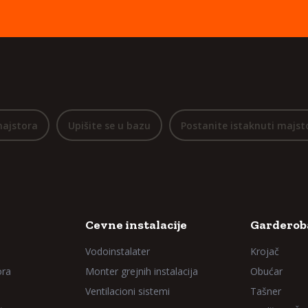
majstora
Upišite se u bazu
Postanite istaknuti majst
Cevne instalacije
Garderoba
Vodoinstalater
Krojač
ora
Monter grejnih instalacija
Obućar
Ventilacioni sistemi
Tašner