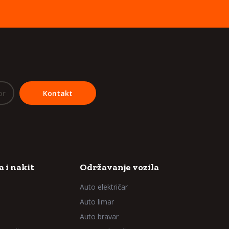
or
Kontakt
 i nakit
Održavanje vozila
Auto električar
Auto limar
Auto bravar