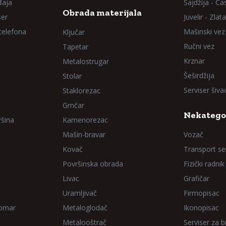
đaja
Sajdžija - Ča
Obrada materijala
ser
Juvelir - Zlata
 telefona
Mašinski vez
Ključar
Ručni vez
Tapetar
Krznar
Metalostrugar
Šeširdžija
Stolar
Serviser šiv
Staklorezac
Grnčar
Nekatego
ršina
Kamenorezac
Mašin-bravar
Vozač
Kovač
Transport sel
Površinska obrada
Fizički radnik
Livac
Grafičar
Uramljivač
Firmopisac
Domar
Metaloglodač
Ikonopisac
Metalooštrač
Serviser za bi