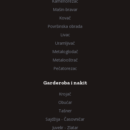
Kamenorezac
Mašin-bravar
Kovač
Površinska obrada
Livac
Uramljivač
Metaloglodač
Metalooštrač
Pečatorezac
Garderoba i nakit
Krojač
Obućar
Tašner
Sajdžija - Časovničar
Juvelir - Zlatar