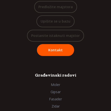
Predložite majstora
Upišite se u bazu
Postanite istaknuti majstor
Kontakt
Građevinski radovi
Moler
Gipsar
Fasader
Zidar