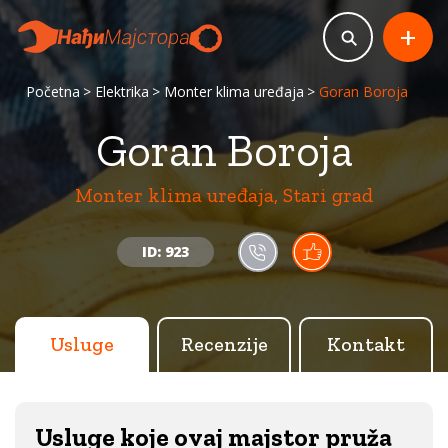
+
Početna
Elektrika
Monter klima uređaja
Goran Boroja
Goran Boroja
Monter klima uređaja, Stari grad
ID: 923
Usluge
Recenzije
Kontakt
Usluge koje ovaj majstor pruža