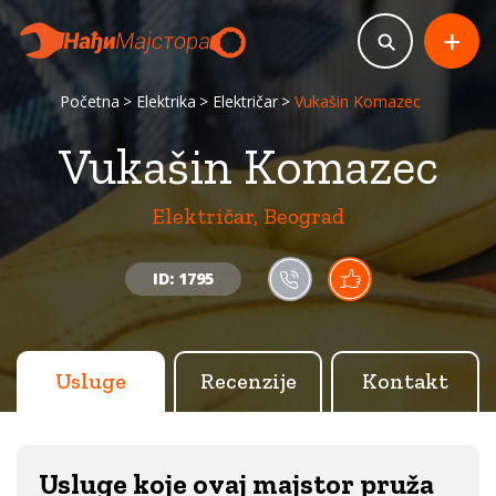
+
Početna
Elektrika
Električar
Vukašin Komazec
Vukašin Komazec
Električar, Beograd
ID: 1795
Usluge
Recenzije
Kontakt
Usluge koje ovaj majstor pruža