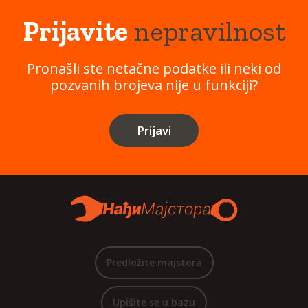
Prijavite
nepravilnost
Pronašli ste netačne podatke ili neki od
pozvanih brojeva nije u funkciji?
Prijavi
Predložite majstora
Upišite se u bazu