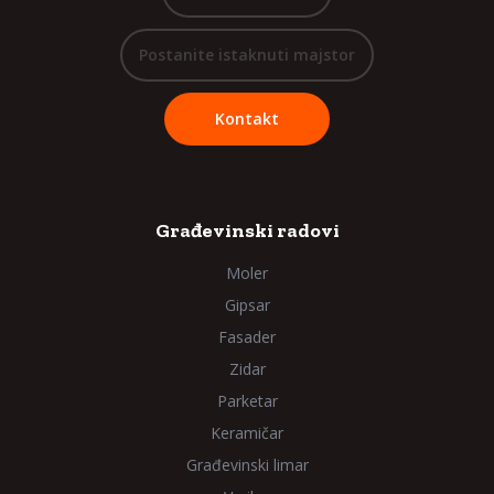
Postanite istaknuti majstor
Kontakt
Građevinski radovi
Moler
Gipsar
Fasader
Zidar
Parketar
Keramičar
Građevinski limar