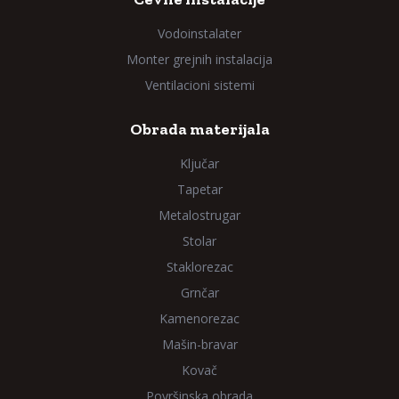
Vodoinstalater
Monter grejnih instalacija
Ventilacioni sistemi
Obrada materijala
Ključar
Tapetar
Metalostrugar
Stolar
Staklorezac
Grnčar
Kamenorezac
Mašin-bravar
Kovač
Površinska obrada