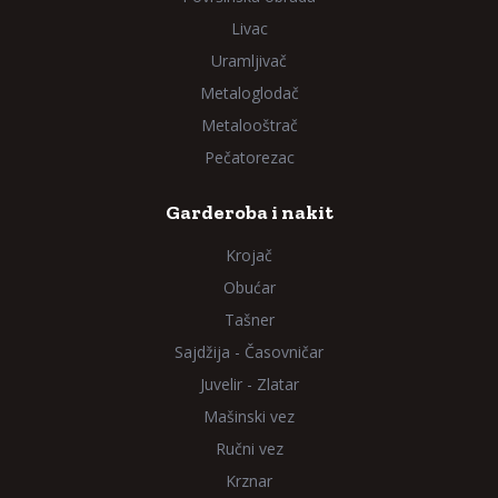
Livac
Uramljivač
Metaloglodač
Metalooštrač
Pečatorezac
Garderoba i nakit
Krojač
Obućar
Tašner
Sajdžija - Časovničar
Juvelir - Zlatar
Mašinski vez
Ručni vez
Krznar