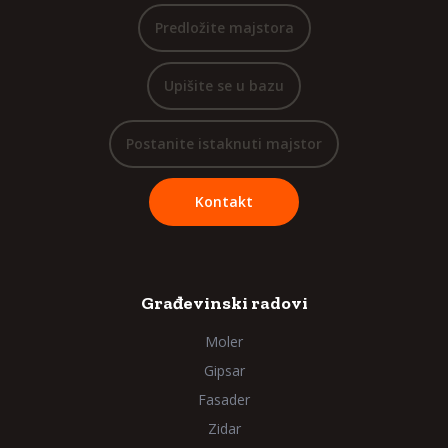
Predložite majstora
Upišite se u bazu
Postanite istaknuti majstor
Kontakt
Građevinski radovi
Moler
Gipsar
Fasader
Zidar