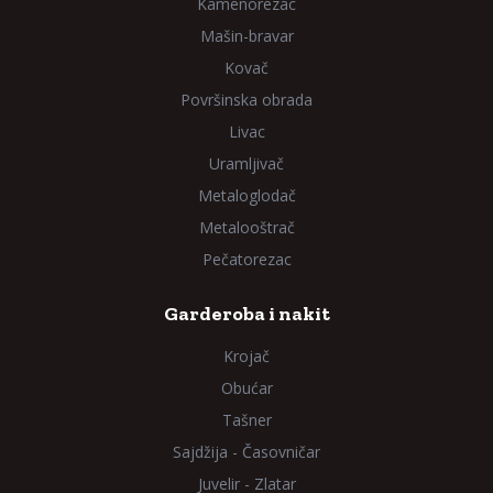
Kamenorezac
Mašin-bravar
Kovač
Površinska obrada
Livac
Uramljivač
Metaloglodač
Metalooštrač
Pečatorezac
Garderoba i nakit
Krojač
Obućar
Tašner
Sajdžija - Časovničar
Juvelir - Zlatar