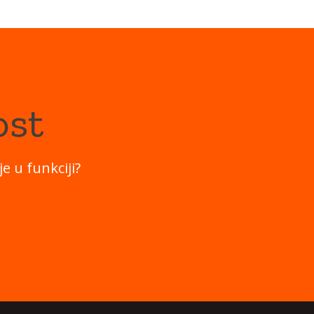
ost
e u funkciji?