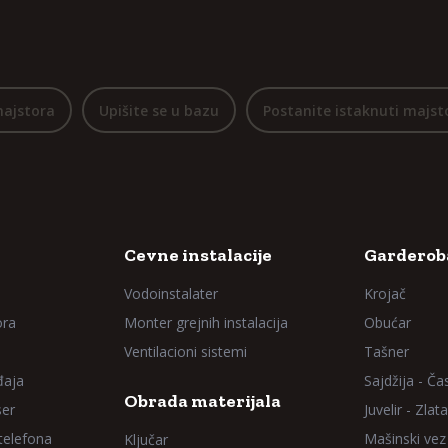
majstora
Upišite se u bazu
Postanite istaknuti majst
Cevne instalacije
Garderoba
Vodoinstalater
Krojač
ora
Monter grejnih instalacija
Obućar
Ventilacioni sistemi
Tašner
đaja
Sajdžija - Ča
Obrada materijala
ser
Juvelir - Zlata
 telefona
Mašinski vez
Ključar