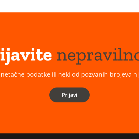
ijavite
nepraviln
 netačne podatke ili neki od pozvanih brojeva nij
Prijavi