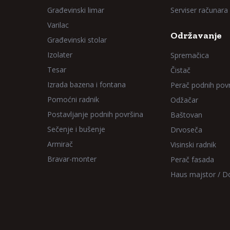
Građevinski limar
Serviser računara
Varilac
Održavanje
Građevinski stolar
Izolater
Spremačica
Tesar
Čistač
Izrada bazena i fontana
Perač podnih pov
Pomoćni radnik
Odžačar
Postavljanje podnih površina
Baštovan
Sečenje i bušenje
Drvoseča
Armirač
Visinski radnik
Bravar-monter
Perač fasada
Haus majstor / 