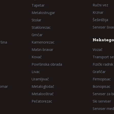
Ručni vez
Tapetar
Krznar
Metalostrugar
Šeširdžija
Stolar
Serviser šiv
Staklorezac
Grnčar
Nekatego
ršina
Kamenorezac
Mašin-bravar
Vozač
Kovač
Transport sel
Površinska obrada
Fizički radnik
Livac
Grafičar
Uramljivač
Firmopisac
Domar
Metaloglodač
Ikonopisac
Metalooštrač
Serviser za bi
Pečatorezac
Ski serviser
Serviser med