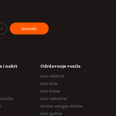
or
Kontakt
 i nakit
Održavanje vozila
Auto električar
Auto limar
Auto bravar
sovničar
Auto mehaničar
r
Serviser autogas sistema
Auto grafičar