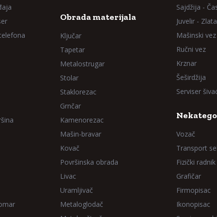
đaja
Sajdžija - Ča
Obrada materijala
ser
Juvelir - Zlata
 telefona
Mašinski vez
Ključar
Ručni vez
Tapetar
Krznar
Metalostrugar
Šeširdžija
Stolar
Serviser šiv
Staklorezac
Grnčar
Nekatego
ršina
Kamenorezac
Mašin-bravar
Vozač
Kovač
Transport sel
Površinska obrada
Fizički radnik
Livac
Grafičar
Uramljivač
Firmopisac
Domar
Metaloglodač
Ikonopisac