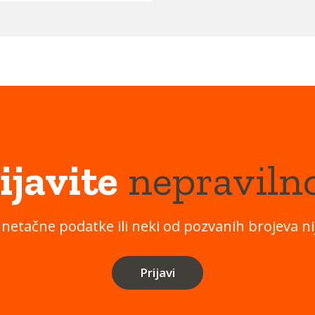
ijavite
nepraviln
 netačne podatke ili neki od pozvanih brojeva nij
Prijavi