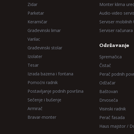
Zidar
Monter klima ure
Parketar
Audio-video servi
Keramičar
Serviser mobilnih
Građevinski limar
Serviser računara
Varilac
Održavanje
Građevinski stolar
Izolater
Spremačica
Tesar
Čistač
Izrada bazena i fontana
Perač podnih pov
Pomoćni radnik
Odžačar
Postavljanje podnih površina
Baštovan
Sečenje i bušenje
Drvoseča
Armirač
Visinski radnik
Bravar-monter
Perač fasada
Haus majstor / 