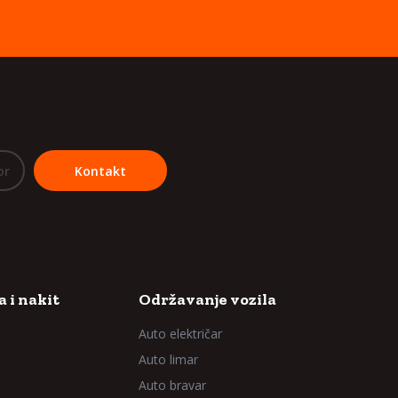
or
Kontakt
 i nakit
Održavanje vozila
Auto električar
Auto limar
Auto bravar