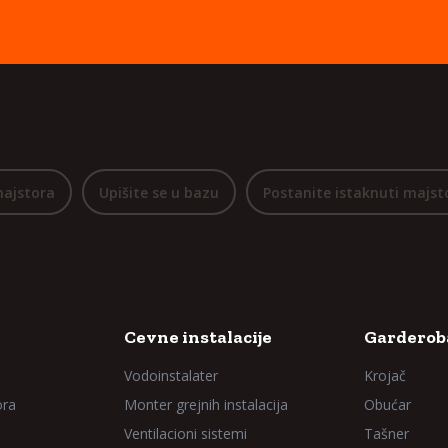
majstora
Upišite se u bazu
Postanite istaknuti majst
Cevne instalacije
Garderoba
Vodoinstalater
Krojač
ora
Monter grejnih instalacija
Obućar
Ventilacioni sistemi
Tašner