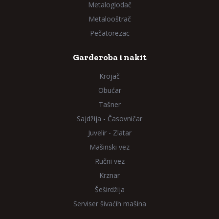
Metaloglodač
Metalooštrač
Pečatorezac
Garderoba i nakit
Krojač
Obućar
Tašner
Sajdžija - Časovničar
Juvelir - Zlatar
Mašinski vez
Ručni vez
Krznar
Šeširdžija
Serviser šivaćih mašina