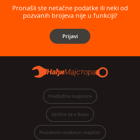
Pronašli ste netačne podatke ili neki od
pozvanih brojeva nije u funkciji?
Prijavi
Predložite majstora
Upišite se u bazu
Postanite istaknuti majstor