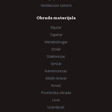
Ventilacioni sistemi
Obrada materijala
Ključar
Tapetar
Metalostrugar
Stolar
Staklorezac
Grnčar
Kamenorezac
Mašin-bravar
Kovač
Površinska obrada
Livac
Uramljivač