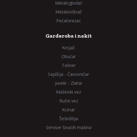
Metaloglodač
Metalooštrač
Pečatorezac
Garderoba i nakit
Krojač
Obućar
Tašner
Sajdžija - Časovničar
Juvelir - Zlatar
Mašinski vez
Ručni vez
Krznar
Šeširdžija
Serviser šivaćih mašina