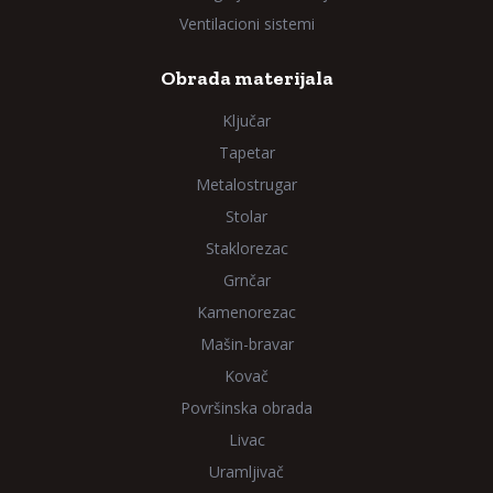
Ventilacioni sistemi
Obrada materijala
Ključar
Tapetar
Metalostrugar
Stolar
Staklorezac
Grnčar
Kamenorezac
Mašin-bravar
Kovač
Površinska obrada
Livac
Uramljivač