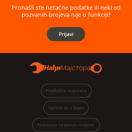
Pronašli ste netačne podatke ili neki od
pozvanih brojeva nije u funkciji?
Prijavi
Predložite majstora
Upišite se u bazu
Postanite istaknuti majstor