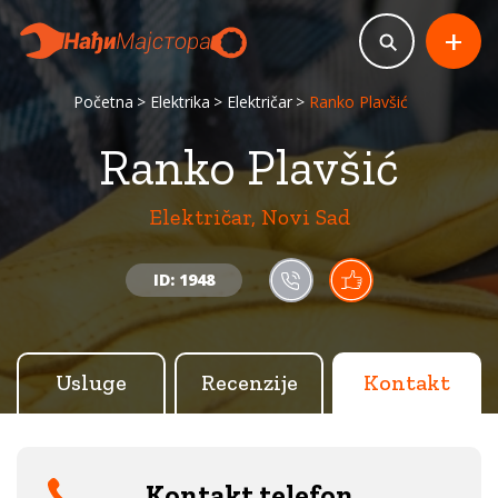
+
Početna
Elektrika
Električar
Ranko Plavšić
Ranko Plavšić
Električar, Novi Sad
ID: 1948
Usluge
Recenzije
Kontakt
Kontakt telefon