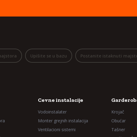
majstora
Upišite se u bazu
Postanite istaknuti majst
Cevne instalacije
Garderoba
Vodoinstalater
Krojač
ora
Monter grejnih instalacija
Obućar
Ventilacioni sistemi
Tašner