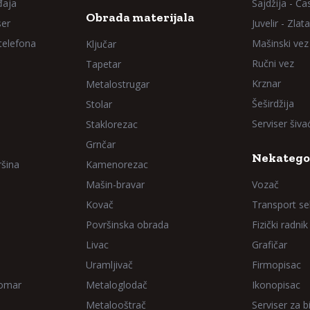
đaja
Sajdžija - Ča
Obrada materijala
ser
Juvelir - Zlata
 telefona
Mašinski vez
Ključar
Ručni vez
Tapetar
Krznar
Metalostrugar
Šeširdžija
Stolar
Serviser šiv
Staklorezac
Grnčar
Nekatego
ršina
Kamenorezac
Mašin-bravar
Vozač
Kovač
Transport sel
Površinska obrada
Fizički radnik
Livac
Grafičar
Uramljivač
Firmopisac
Domar
Metaloglodač
Ikonopisac
Metalooštrač
Serviser za bi