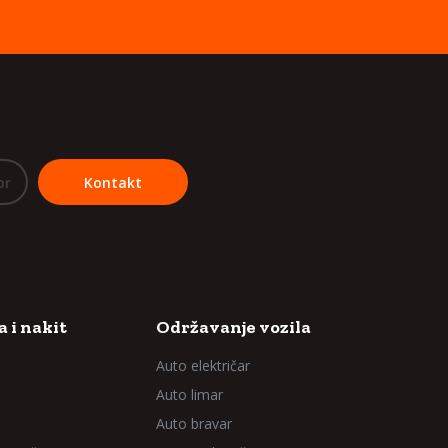
or
Kontakt
 i nakit
Održavanje vozila
Auto električar
Auto limar
Auto bravar