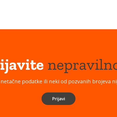
ijavite
nepraviln
 netačne podatke ili neki od pozvanih brojeva nij
Prijavi