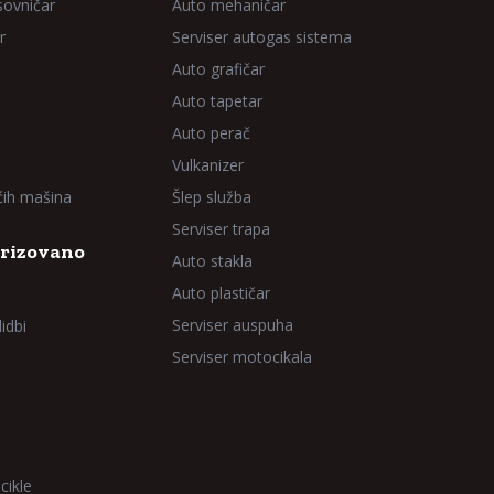
sovničar
Auto mehaničar
r
Serviser autogas sistema
Auto grafičar
Auto tapetar
Auto perač
Vulkanizer
aćih mašina
Šlep služba
Serviser trapa
rizovano
Auto stakla
Auto plastičar
Serviser auspuha
idbi
Serviser motocikala
cikle