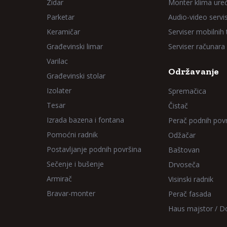
Zidar
Monter klima ure
Parketar
Audio-video servi
Keramičar
Serviser mobilnih
Građevinski limar
Serviser računara
Varilac
Održavanje
Građevinski stolar
Izolater
Spremačica
Tesar
Čistač
Izrada bazena i fontana
Perač podnih pov
Pomoćni radnik
Odžačar
Postavljanje podnih površina
Baštovan
Sečenje i bušenje
Drvoseča
Armirač
Visinski radnik
Bravar-monter
Perač fasada
Haus majstor / 