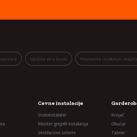
majstora
Upišite se u bazu
Postanite istaknuti majst
Cevne instalacije
Garderoba
Vodoinstalater
Krojač
ora
Monter grejnih instalacija
Obućar
Ventilacioni sistemi
Tašner