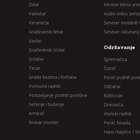
Zidar
Monter klima ure
Parketar
Audio-video servi
Keramičar
Serviser mobilnih
Građevinski limar
Serviser računara
Varilac
Održavanje
Građevinski stolar
Izolater
Spremačica
Tesar
Čistač
Izrada bazena i fontana
Perač podnih pov
Pomoćni radnik
Odžačar
Postavljanje podnih površina
Baštovan
Sečenje i bušenje
Drvoseča
Armirač
Visinski radnik
Bravar-monter
Perač fasada
Haus majstor / 