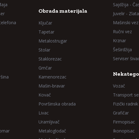
đaja
Sajdžija - Ča
Obrada materijala
ser
Juvelir - Zlata
 telefona
Mašinski vez
Ključar
Ručni vez
Tapetar
Krznar
Metalostrugar
Šeširdžija
Stolar
Serviser šiv
Staklorezac
Grnčar
Nekatego
ršina
Kamenorezac
Mašin-bravar
Vozač
Kovač
Transport sel
Površinska obrada
Fizički radnik
Livac
Grafičar
Uramljivač
Firmopisac
Domar
Metaloglodač
Ikonopisac