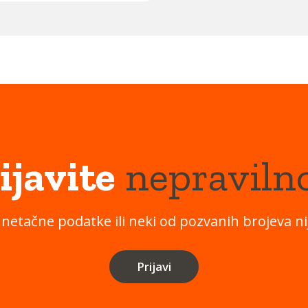
ijavite
nepraviln
 netačne podatke ili neki od pozvanih brojeva nij
Prijavi