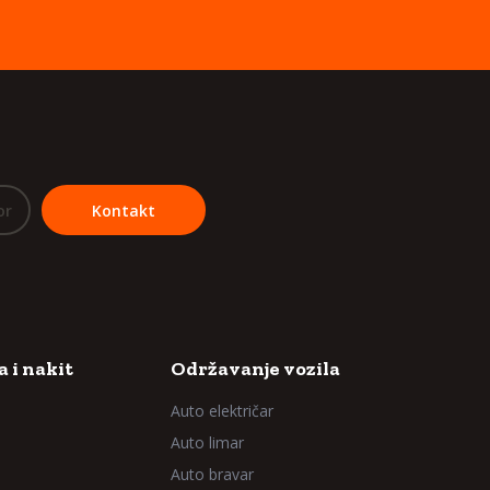
or
Kontakt
 i nakit
Održavanje vozila
Auto električar
Auto limar
Auto bravar