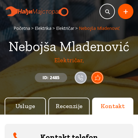
+
Početna
Elektrika
Električar
Nebojša Mladenović
Nebojša Mladenović
Električar,
ID: 2485
Usluge
Recenzije
Kontakt
Kontakt telefon