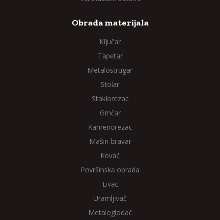
Obrada materijala
Ključar
Tapetar
Metalostrugar
Stolar
Staklorezac
Grnčar
Kamenorezac
Mašin-bravar
Kovač
Površinska obrada
Livac
Uramljivač
Metaloglodač