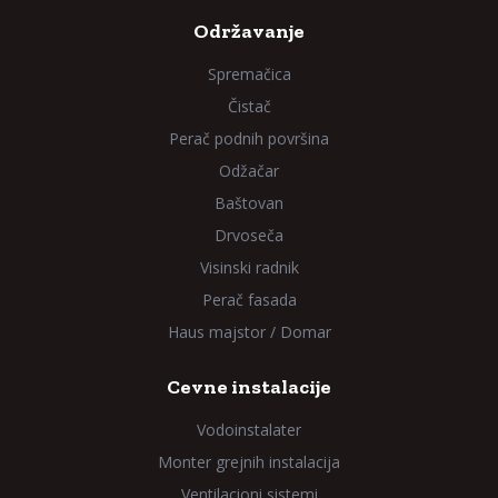
Održavanje
Spremačica
Čistač
Perač podnih površina
Odžačar
Baštovan
Drvoseča
Visinski radnik
Perač fasada
Haus majstor / Domar
Cevne instalacije
Vodoinstalater
Monter grejnih instalacija
Ventilacioni sistemi