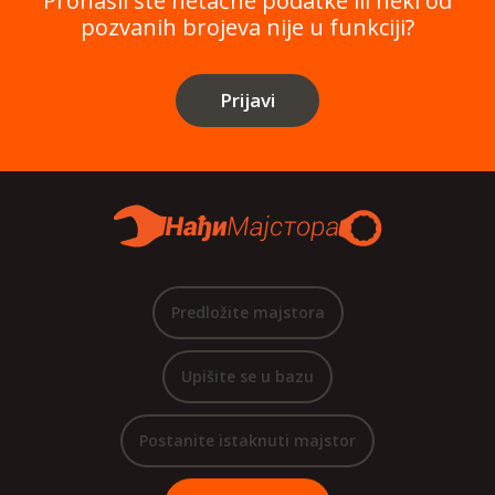
Pronašli ste netačne podatke ili neki od
pozvanih brojeva nije u funkciji?
Prijavi
Predložite majstora
Upišite se u bazu
Postanite istaknuti majstor