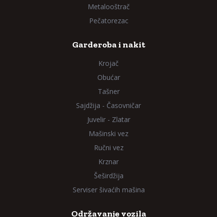
Metalooštrač
Pečatorezac
Garderoba i nakit
Krojač
Obućar
Tašner
Sajdžija - Časovničar
Juvelir - Zlatar
Mašinski vez
Ručni vez
Krznar
Šeširdžija
Serviser šivaćih mašina
Održavanje vozila