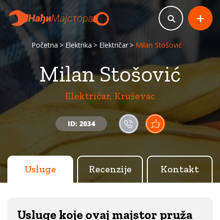
+
Početna
Elektrika
Električar
Milan Stošović
Milan Stošović
Električar, Kruševac
ID: 2034
Usluge
Recenzije
Kontakt
Usluge koje ovaj majstor pruža