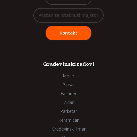
Postanite istaknuti majstor
Kontakt
Građevinski radovi
Moler
Gipsar
Fasader
Zidar
Parketar
Keramičar
Građevinski limar