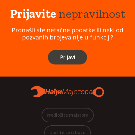
Prijavite
nepravilnost
Pronašli ste netačne podatke ili neki od
pozvanih brojeva nije u funkciji?
Prijavi
Predložite majstora
Upišite se u bazu