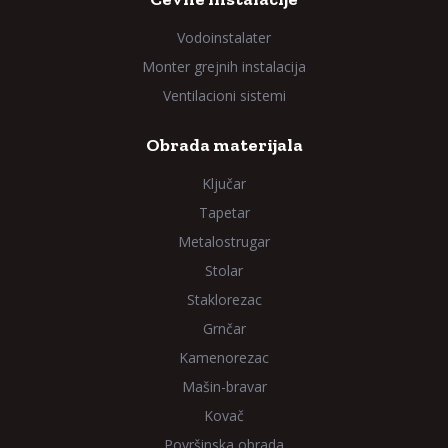
Vodoinstalater
Monter grejnih instalacija
Ventilacioni sistemi
Obrada materijala
Ključar
Tapetar
Metalostrugar
Stolar
Staklorezac
Grnčar
Kamenorezac
Mašin-bravar
Kovač
Površinska obrada