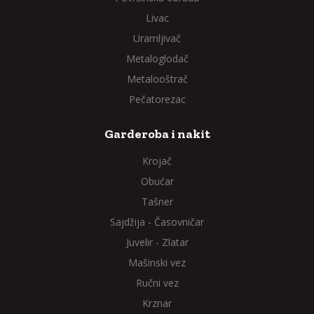
Livac
Uramljivač
Metaloglodač
Metalooštrač
Pečatorezac
Garderoba i nakit
Krojač
Obućar
Tašner
Sajdžija - Časovničar
Juvelir - Zlatar
Mašinski vez
Ručni vez
Krznar