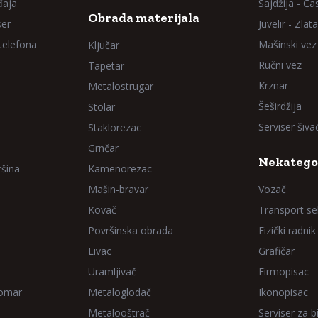
đaja
Sajdžija - Ča
Obrada materijala
ser
Juvelir - Zlata
 telefona
Mašinski vez
Ključar
Ručni vez
Tapetar
Krznar
Metalostrugar
Šeširdžija
Stolar
Serviser šiv
Staklorezac
Grnčar
Nekatego
ršina
Kamenorezac
Mašin-bravar
Vozač
Kovač
Transport sel
Površinska obrada
Fizički radnik
Livac
Grafičar
Uramljivač
Firmopisac
Domar
Metaloglodač
Ikonopisac
Metalooštrač
Serviser za bi