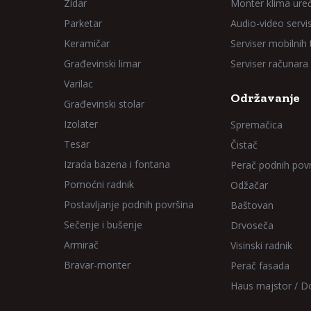
Zidar
Monter klima ure
Parketar
Audio-video servi
Keramičar
Serviser mobilnih
Građevinski limar
Serviser računara
Varilac
Održavanje
Građevinski stolar
Izolater
Spremačica
Tesar
Čistač
Izrada bazena i fontana
Perač podnih pov
Pomoćni radnik
Odžačar
Postavljanje podnih površina
Baštovan
Sečenje i bušenje
Drvoseča
Armirač
Visinski radnik
Bravar-monter
Perač fasada
Haus majstor / 