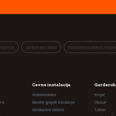
majstora
Upišite se u bazu
Postanite istaknuti majst
Cevne instalacije
Garderoba
Vodoinstalater
Krojač
ora
Monter grejnih instalacija
Obućar
Ventilacioni sistemi
Tašner