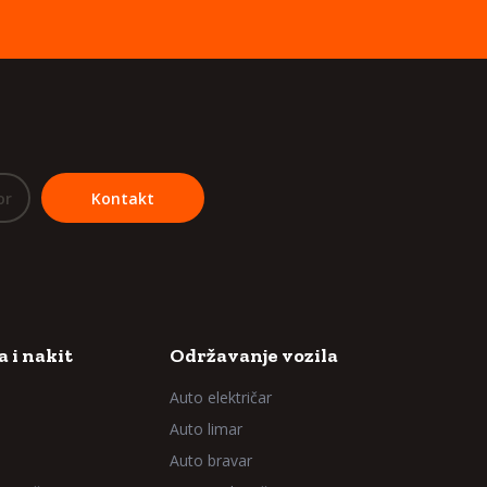
or
Kontakt
 i nakit
Održavanje vozila
Auto električar
Auto limar
Auto bravar