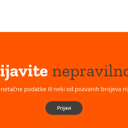
ijavite
nepraviln
 netačne podatke ili neki od pozvanih brojeva nij
Prijavi