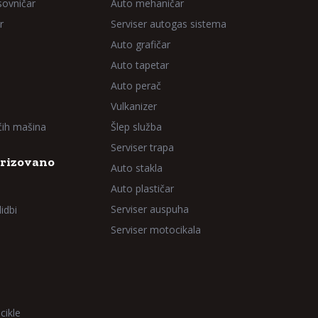
sovničar
Auto mehaničar
r
Serviser autogas sistema
Auto grafičar
Auto tapetar
Auto perač
Vulkanizer
aćih mašina
Šlep služba
Serviser trapa
rizovano
Auto stakla
Auto plastičar
Serviser auspuha
idbi
Serviser motocikala
cikle