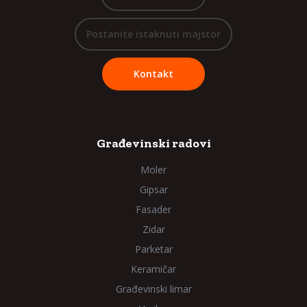
Postanite istaknuti majstor
Kontakt
Građevinski radovi
Moler
Gipsar
Fasader
Zidar
Parketar
Keramičar
Građevinski limar