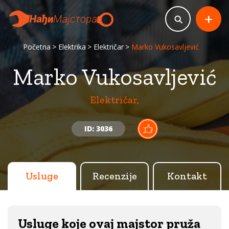
+
Početna
Elektrika
Električar
Marko Vukosavljević
Marko Vukosavljević
Električar,
ID: 3036
Usluge
Recenzije
Kontakt
Usluge koje ovaj majstor pruža