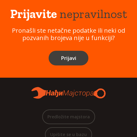
Prijavite
nepravilnost
Pronašli ste netačne podatke ili neki od
pozvanih brojeva nije u funkciji?
Prijavi
Predložite majstora
Upišite se u bazu