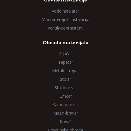
Vodoinstalater
Monter grejnih instalacija
Ventilacioni sistemi
Obrada materijala
Ključar
Tapetar
Metalostrugar
Stolar
Staklorezac
Grnčar
Kamenorezac
Mašin-bravar
Kovač
Površinska obrada