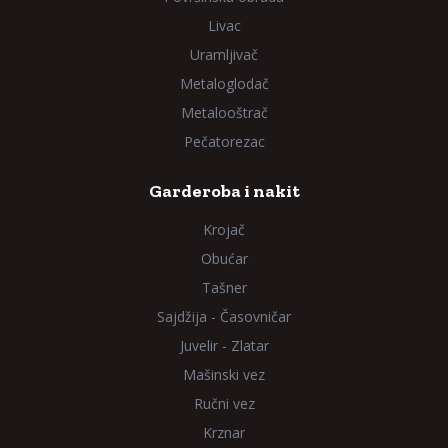
Livac
Uramljivač
Metaloglodač
Metalooštrač
Pečatorezac
Garderoba i nakit
Krojač
Obućar
Tašner
Sajdžija - Časovničar
Juvelir - Zlatar
Mašinski vez
Ručni vez
Krznar