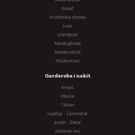
Kovač
Površinska obrada
Livac
Uramljivač
Metaloglodač
Metalooštrač
Pečatorezac
Garderoba i nakit
Krojač
Obućar
Tašner
Sajdžija - Časovničar
Juvelir - Zlatar
Mašinski vez