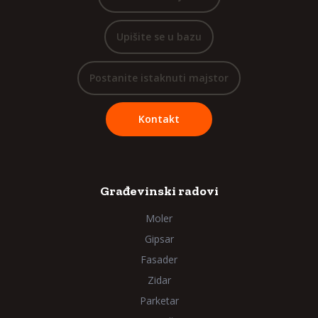
Upišite se u bazu
Postanite istaknuti majstor
Kontakt
Građevinski radovi
Moler
Gipsar
Fasader
Zidar
Parketar