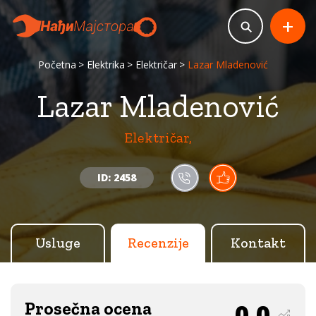
+
Početna
Elektrika
Električar
Lazar Mladenović
Lazar Mladenović
Električar,
ID: 2458
Usluge
Recenzije
Kontakt
Prosečna ocena
0.0