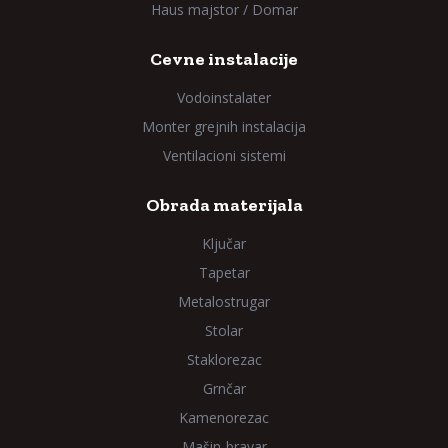
Haus majstor / Domar
Cevne instalacije
Vodoinstalater
Monter grejnih instalacija
Ventilacioni sistemi
Obrada materijala
Ključar
Tapetar
Metalostrugar
Stolar
Staklorezac
Grnčar
Kamenorezac
Mašin-bravar