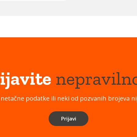
ijavite
nepraviln
 netačne podatke ili neki od pozvanih brojeva nij
Prijavi