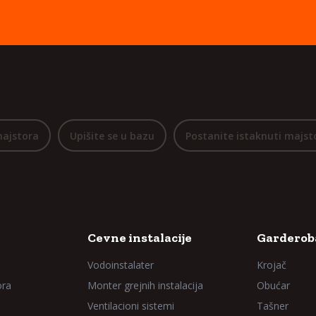
majstora
Upišite se u bazu
Postanite istaknuti majst
Cevne instalacije
Garderoba
Vodoinstalater
Krojač
ora
Monter grejnih instalacija
Obućar
Ventilacioni sistemi
Tašner