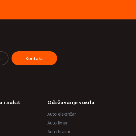
or
Kontakt
 i nakit
Održavanje vozila
Auto električar
Auto limar
Auto bravar