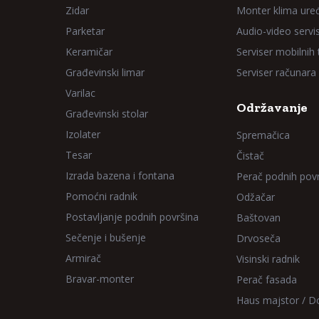
Zidar
Monter klima ure
Parketar
Audio-video servi
Keramičar
Serviser mobilnih
Građevinski limar
Serviser računara
Varilac
Održavanje
Građevinski stolar
Izolater
Spremačica
Tesar
Čistač
Izrada bazena i fontana
Perač podnih pov
Pomoćni radnik
Odžačar
Postavljanje podnih površina
Baštovan
Sečenje i bušenje
Drvoseča
Armirač
Visinski radnik
Bravar-monter
Perač fasada
Haus majstor / 