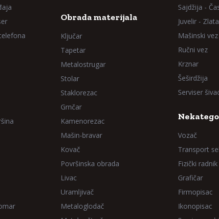
đaja
Sajdžija - Ča
Obrada materijala
ser
Juvelir - Zlata
 telefona
Mašinski vez
Ključar
Ručni vez
Tapetar
Krznar
Metalostrugar
Šeširdžija
Stolar
Serviser šiv
Staklorezac
Grnčar
Nekatego
ršina
Kamenorezac
Mašin-bravar
Vozač
Kovač
Transport sel
Površinska obrada
Fizički radnik
Livac
Grafičar
Uramljivač
Firmopisac
Domar
Metaloglodač
Ikonopisac