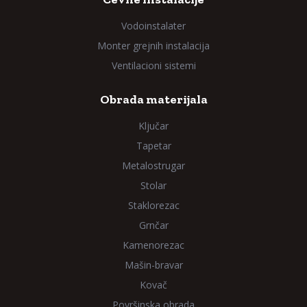
Vodoinstalater
Monter grejnih instalacija
Ventilacioni sistemi
Obrada materijala
Ključar
Tapetar
Metalostrugar
Stolar
Staklorezac
Grnčar
Kamenorezac
Mašin-bravar
Kovač
Površinska obrada