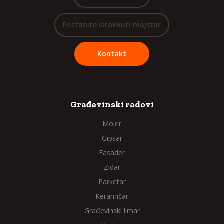
Postanite istaknuti majstor
Kontakt
Građevinski radovi
Moler
Gipsar
Fasader
Zidar
Parketar
Keramičar
Građevinski limar