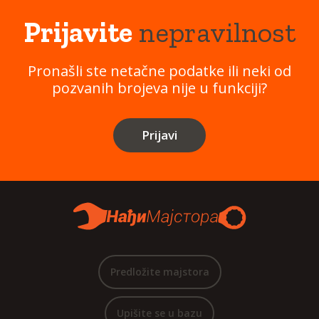
Prijavite
nepravilnost
Pronašli ste netačne podatke ili neki od
pozvanih brojeva nije u funkciji?
Prijavi
Predložite majstora
Upišite se u bazu