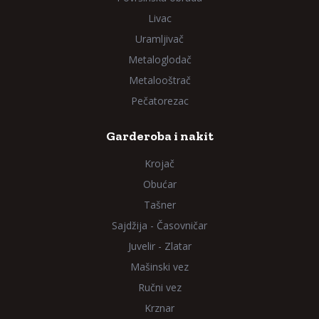
Livac
Uramljivač
Metaloglodač
Metalooštrač
Pečatorezac
Garderoba i nakit
Krojač
Obućar
Tašner
Sajdžija - Časovničar
Juvelir - Zlatar
Mašinski vez
Ručni vez
Krznar