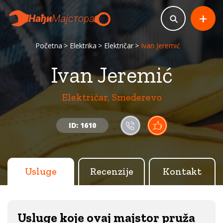
+
Početna
Elektrika
Električar
Ivan Jeremić
Ivan Jeremić
Električar, Smederevo
ID: 1610
Usluge
Recenzije
Kontakt
Usluge koje ovaj majstor pruža