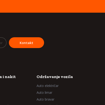
or
Kontakt
 i nakit
Održavanje vozila
Auto električar
Auto limar
Auto bravar