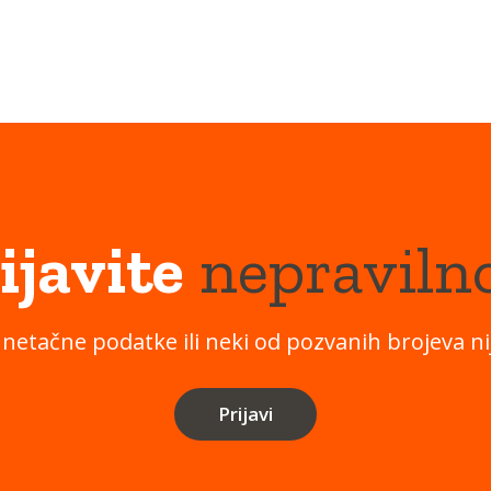
ijavite
nepraviln
 netačne podatke ili neki od pozvanih brojeva nij
Prijavi