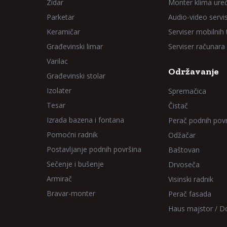
Zidar
Monter klima ure
Parketar
Audio-video servi
Keramičar
Serviser mobilnih
Građevinski limar
Serviser računara
Varilac
Održavanje
Građevinski stolar
Izolater
Spremačica
Tesar
Čistač
Izrada bazena i fontana
Perač podnih pov
Pomoćni radnik
Odžačar
Postavljanje podnih površina
Baštovan
Sečenje i bušenje
Drvoseča
Armirač
Visinski radnik
Bravar-monter
Perač fasada
Haus majstor / 