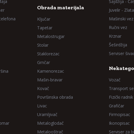
đaja
Sajdžija - Ča
Obrada materijala
ser
Juvelir - Zlata
 telefona
Mašinski vez
Ključar
Ručni vez
Tapetar
Krznar
Metalostrugar
Šeširdžija
Stolar
Serviser šiv
Staklorezac
Grnčar
Nekatego
ršina
Kamenorezac
Mašin-bravar
Vozač
Kovač
Transport sel
Površinska obrada
Fizički radnik
Livac
Grafičar
Uramljivač
Firmopisac
Domar
Metaloglodač
Ikonopisac
Metalooštrač
Serviser za bi