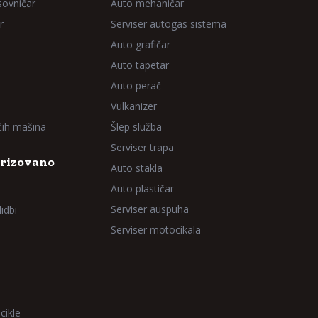
sovničar
Auto mehaničar
r
Serviser autogas sistema
Auto grafičar
Auto tapetar
Auto perač
Vulkanizer
aćih mašina
Šlep služba
Serviser trapa
rizovano
Auto stakla
Auto plastičar
Serviser auspuha
idbi
Serviser motocikala
cikle