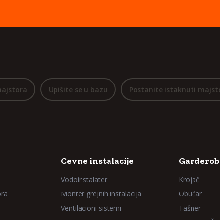
majstora
Upišite se u bazu
Postanite istaknuti majst
Cevne instalacije
Garderoba
Vodoinstalater
Krojač
ora
Monter grejnih instalacija
Obućar
Ventilacioni sistemi
Tašner