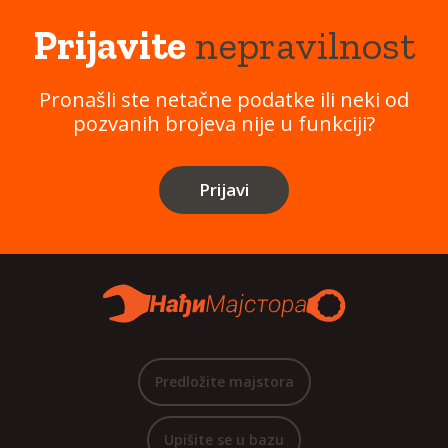
Prijavite
nepravilnost
Pronašli ste netačne podatke ili neki od
pozvanih brojeva nije u funkciji?
Prijavi
Predložite majstora
Upišite se u bazu