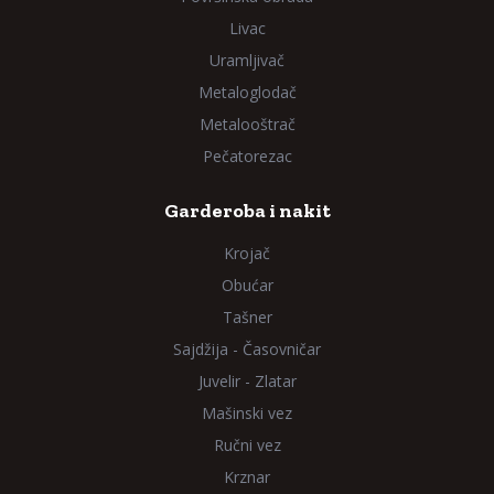
Livac
Uramljivač
Metaloglodač
Metalooštrač
Pečatorezac
Garderoba i nakit
Krojač
Obućar
Tašner
Sajdžija - Časovničar
Juvelir - Zlatar
Mašinski vez
Ručni vez
Krznar