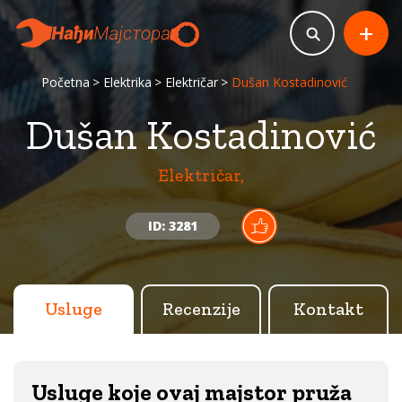
+
Početna
Elektrika
Električar
Dušan Kostadinović
Dušan Kostadinović
Električar,
ID: 3281
Usluge
Recenzije
Kontakt
Usluge koje ovaj majstor pruža