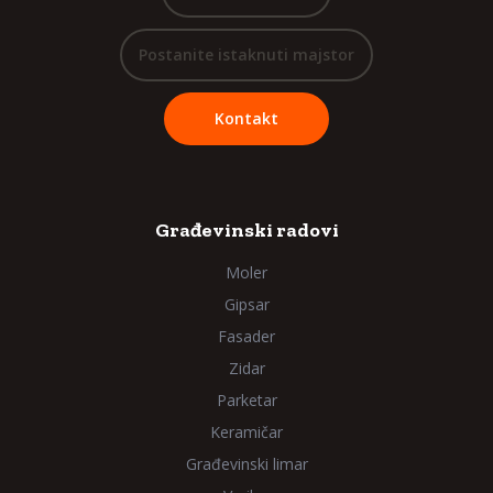
Postanite istaknuti majstor
Kontakt
Građevinski radovi
Moler
Gipsar
Fasader
Zidar
Parketar
Keramičar
Građevinski limar