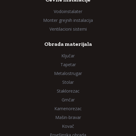
Vodoinstalater
Monter grejnih instalacija
Ventilacioni sistemi
Obrada materijala
Ključar
Tapetar
Metalostrugar
Stolar
Staklorezac
Grnčar
Kamenorezac
Mašin-bravar
Kovač
Površinska obrada