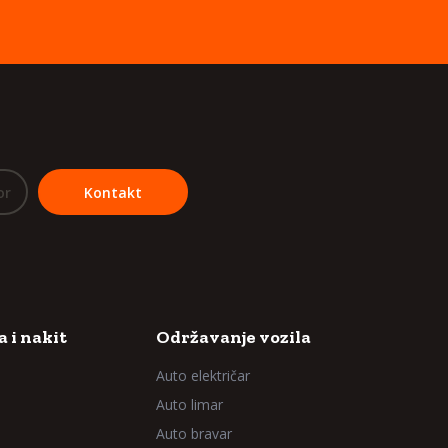
or
Kontakt
 i nakit
Održavanje vozila
Auto električar
Auto limar
Auto bravar