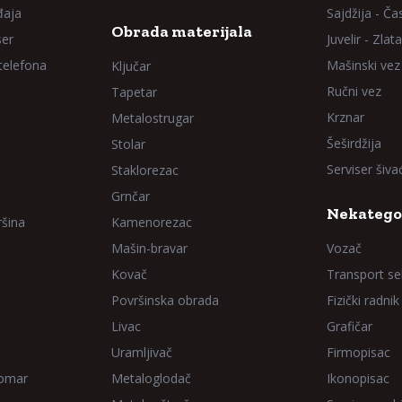
đaja
Sajdžija - Ča
Obrada materijala
ser
Juvelir - Zlata
 telefona
Mašinski vez
Ključar
Ručni vez
Tapetar
Krznar
Metalostrugar
Šeširdžija
Stolar
Serviser šiv
Staklorezac
Grnčar
Nekatego
ršina
Kamenorezac
Mašin-bravar
Vozač
Kovač
Transport sel
Površinska obrada
Fizički radnik
Livac
Grafičar
Uramljivač
Firmopisac
Domar
Metaloglodač
Ikonopisac