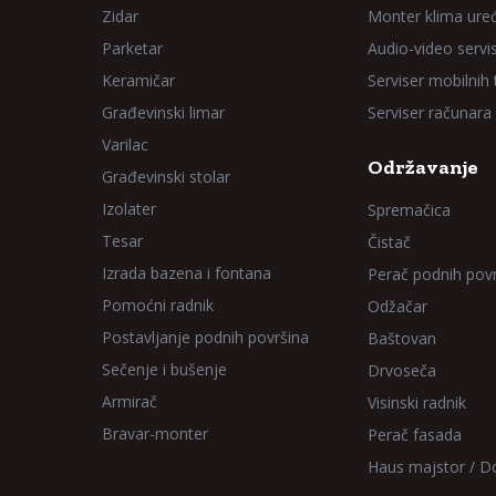
Zidar
Monter klima ure
Parketar
Audio-video servi
Keramičar
Serviser mobilnih
Građevinski limar
Serviser računara
Varilac
Održavanje
Građevinski stolar
Izolater
Spremačica
Tesar
Čistač
Izrada bazena i fontana
Perač podnih pov
Pomoćni radnik
Odžačar
Postavljanje podnih površina
Baštovan
Sečenje i bušenje
Drvoseča
Armirač
Visinski radnik
Bravar-monter
Perač fasada
Haus majstor / 