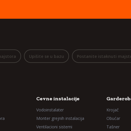
majstora
Upišite se u bazu
Postanite istaknuti majst
Cevne instalacije
Garderoba
Vodoinstalater
Krojač
ora
Monter grejnih instalacija
Obućar
Ventilacioni sistemi
Tašner