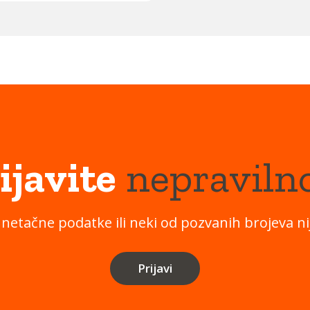
ijavite
nepraviln
 netačne podatke ili neki od pozvanih brojeva nij
Prijavi