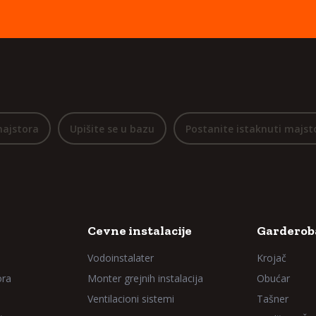
majstora
Upišite se u bazu
Postanite istaknuti majst
Cevne instalacije
Garderoba
Vodoinstalater
Krojač
ora
Monter grejnih instalacija
Obućar
Ventilacioni sistemi
Tašner