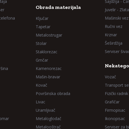
đaja
Sajdžija - Ča
Obrada materijala
ser
Juvelir - Zlata
 telefona
Mašinski vez
Ključar
Ručni vez
Tapetar
Krznar
Metalostrugar
Šeširdžija
Stolar
Serviser šiv
Staklorezac
Grnčar
Nekatego
ršina
Kamenorezac
Mašin-bravar
Vozač
Kovač
Transport sel
Površinska obrada
Fizički radnik
Livac
Grafičar
Uramljivač
Firmopisac
Domar
Metaloglodač
Ikonopisac
Metalooštrač
Serviser za bi