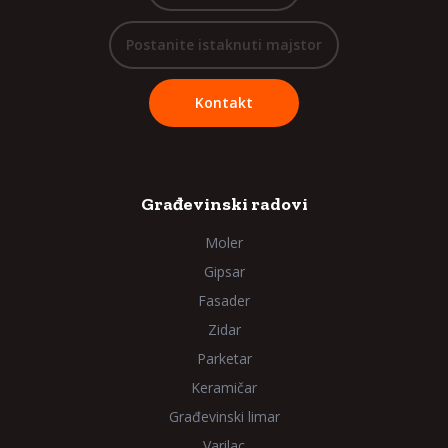
Postanite istaknuti majstor
Kontakt
Građevinski radovi
Moler
Gipsar
Fasader
Zidar
Parketar
Keramičar
Građevinski limar
Varilac