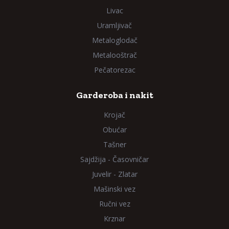
Livac
Uramljivač
Metaloglodač
Metalooštrač
Pečatorezac
Garderoba i nakit
Krojač
Obućar
Tašner
Sajdžija - Časovničar
Juvelir - Zlatar
Mašinski vez
Ručni vez
Krznar