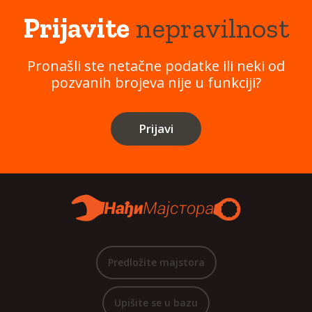
Prijavite
nepravilnost
Pronašli ste netačne podatke ili neki od
pozvanih brojeva nije u funkciji?
Prijavi
Predložite majstora
Upišite se u bazu