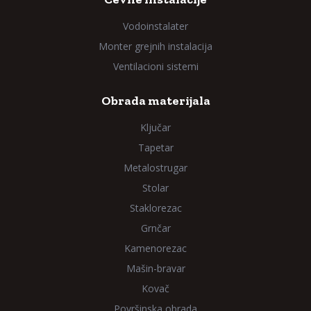
Vodoinstalater
Monter grejnih instalacija
Ventilacioni sistemi
Obrada materijala
Ključar
Tapetar
Metalostrugar
Stolar
Staklorezac
Grnčar
Kamenorezac
Mašin-bravar
Kovač
Površinska obrada