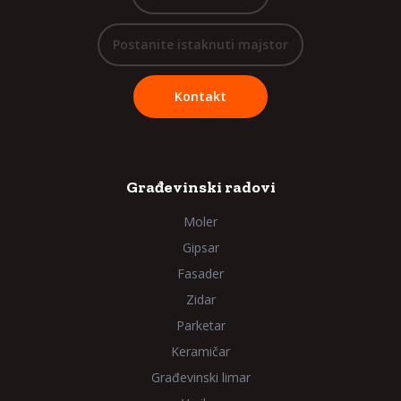
Postanite istaknuti majstor
Kontakt
Građevinski radovi
Moler
Gipsar
Fasader
Zidar
Parketar
Keramičar
Građevinski limar