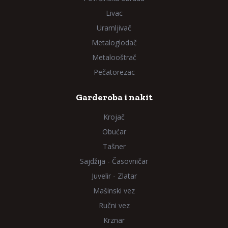
Livac
Uramljivač
Metaloglodač
Metalooštrač
Pečatorezac
Garderoba i nakit
Krojač
Obućar
Tašner
Sajdžija - Časovničar
Juvelir - Zlatar
Mašinski vez
Ručni vez
Krznar