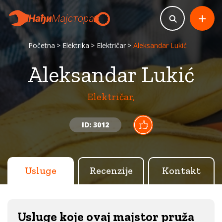
+
Početna
Elektrika
Električar
Aleksandar Lukić
Aleksandar Lukić
Električar,
ID: 3012
Usluge
Recenzije
Kontakt
Usluge koje ovaj majstor pruža