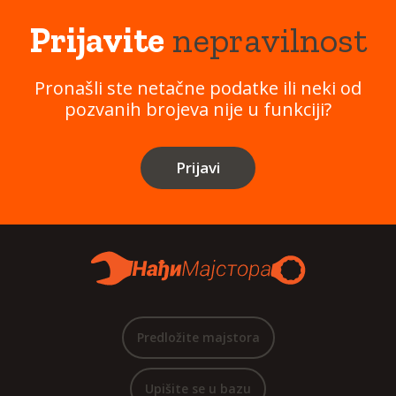
Prijavite
nepravilnost
Pronašli ste netačne podatke ili neki od
pozvanih brojeva nije u funkciji?
Prijavi
Predložite majstora
Upišite se u bazu