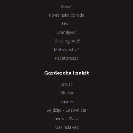
Kovač
Površinska obrada
Livac
Uramljivač
Metaloglodač
Metalooštrač
Pečatorezac
Garderoba i nakit
Krojač
Obućar
Tašner
Sajdžija - Časovničar
Juvelir - Zlatar
Mašinski vez