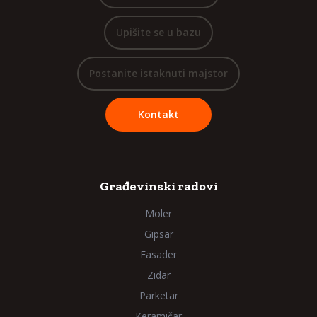
Upišite se u bazu
Postanite istaknuti majstor
Kontakt
Građevinski radovi
Moler
Gipsar
Fasader
Zidar
Parketar
Keramičar