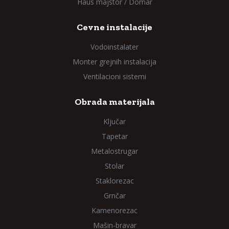
Haus majstor / Domar
Cevne instalacije
Vodoinstalater
Monter grejnih instalacija
Ventilacioni sistemi
Obrada materijala
Ključar
Tapetar
Metalostrugar
Stolar
Staklorezac
Grnčar
Kamenorezac
Mašin-bravar