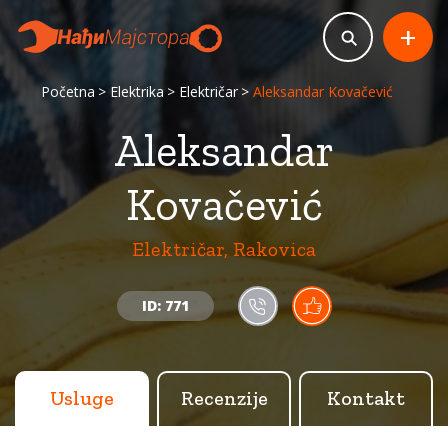
+
Početna
Elektrika
Električar
Aleksandar Kovačević
Aleksandar
Kovačević
Električar, Rakovica
ID: 771
Usluge
Recenzije
Kontakt