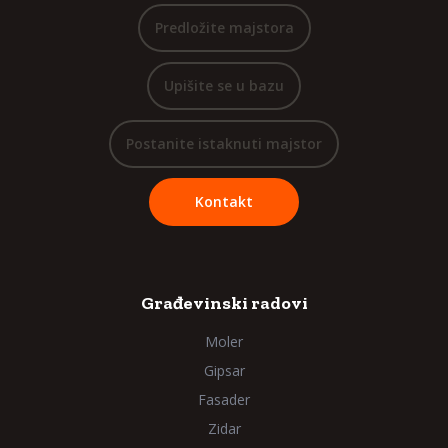
Predložite majstora
Upišite se u bazu
Postanite istaknuti majstor
Kontakt
Građevinski radovi
Moler
Gipsar
Fasader
Zidar