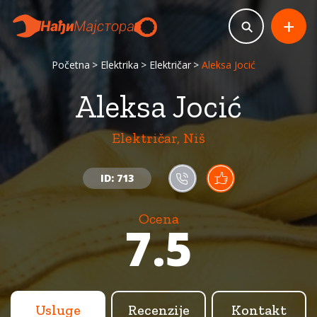
+
Početna
Elektrika
Električar
Aleksa Jocić
Aleksa Jocić
Električar, Niš
ID: 713
Ocena
7.5
Usluge
Recenzije
Kontakt