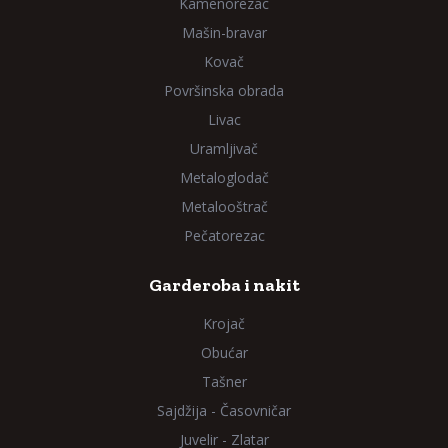
Kamenorezac
Mašin-bravar
Kovač
Površinska obrada
Livac
Uramljivač
Metaloglodač
Metalooštrač
Pečatorezac
Garderoba i nakit
Krojač
Obućar
Tašner
Sajdžija - Časovničar
Juvelir - Zlatar