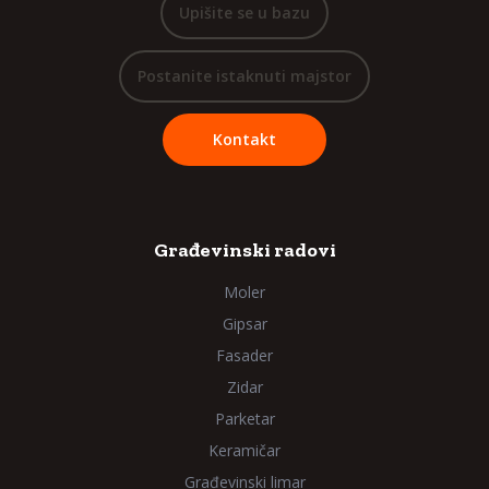
Upišite se u bazu
Postanite istaknuti majstor
Kontakt
Građevinski radovi
Moler
Gipsar
Fasader
Zidar
Parketar
Keramičar
Građevinski limar