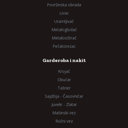
Površinska obrada
Livac
Uramljivač
Metaloglodač
Metalooštrač
Pečatorezac
Garderoba i nakit
Krojač
Obućar
Tašner
Sajdžija - Časovničar
Juvelir - Zlatar
Mašinski vez
Ručni vez