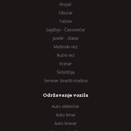
Krojač
Obućar
Tašner
Sajdžija - Časovničar
Juvelir - Zlatar
Mašinski vez
Ručni vez
Krznar
Šeširdžija
Serviser šivaćih mašina
Održavanje vozila
Auto električar
Auto limar
Auto bravar