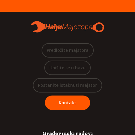
Predložite majstora
Upišite se u bazu
Postanite istaknuti majstor
Kontakt
Građevinski radovi