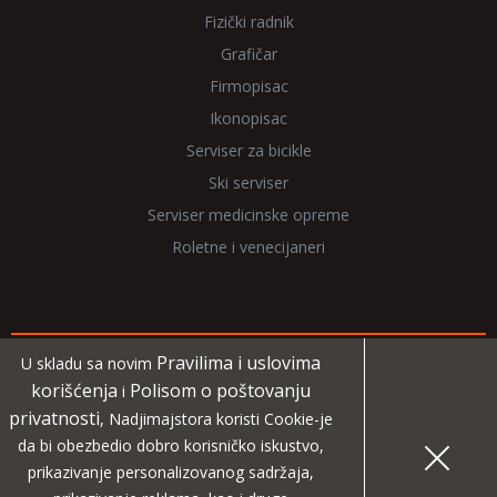
Fizički radnik
Grafičar
Firmopisac
Ikonopisac
Serviser za bicikle
Ski serviser
Serviser medicinske opreme
Roletne i venecijaneri
Pravilima i uslovima
U skladu sa novim
Copyright 2026 NadjiMajstora.rs
korišćenja
Polisom o poštovanju
i
privatnosti
, Nadjimajstora koristi Cookie-je
Informacije i grafički elementi su vlasništvo veb sajta
da bi obezbedio dobro korisničko iskustvo,
NadjiMajstora
prikazivanje personalizovanog sadržaja,