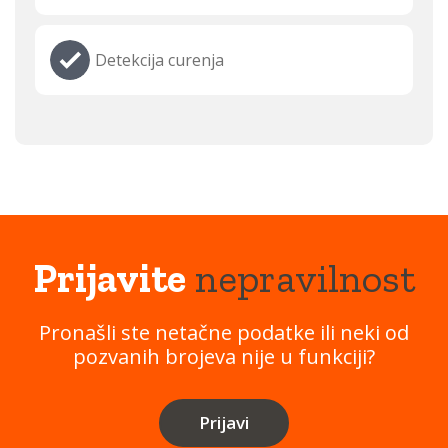
Detekcija curenja
Prijavite
nepravilnost
Pronašli ste netačne podatke ili neki od
pozvanih brojeva nije u funkciji?
Prijavi