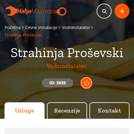
+
Početna
Cevne instalacije
Vodoinstalater
Strahinja Proševski
Strahinja Proševski
Vodoinstalater,
ID: 3035
Usluge
Recenzije
Kontakt