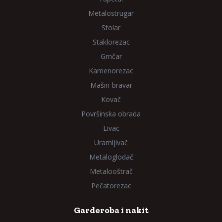
Metalostrugar
Stolar
Staklorezac
Grnčar
Kamenorezac
Mašin-bravar
Kovač
Površinska obrada
Livac
Uramljivač
Metaloglodač
Metalooštrač
Pečatorezac
Garderoba i nakit