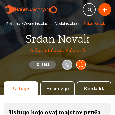
+
Početna
Cevne instalacije
Vodoinstalater
Srđan Novak
Srđan Novak
Vodoinstalater, Železnik
ID: 1933
Usluge
Recenzije
Kontakt
Usluge koje ovaj majstor pruža