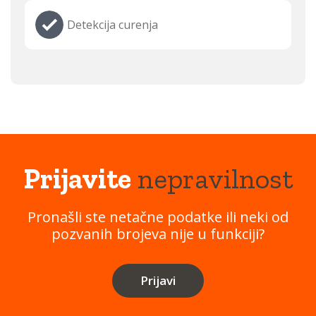
Detekcija curenja
Prijavite
nepravilnost
Pronašli ste netačne podatke ili neki od
pozvanih brojeva nije u funkciji?
Prijavi