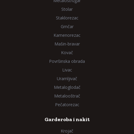
Metalostrugar
Stolar
Staklorezac
Grnčar
Kamenorezac
Mašin-bravar
Kovač
Površinska obrada
Livac
Uramljivač
Metaloglodač
Metalooštrač
Pečatorezac
Garderoba i nakit
Krojač