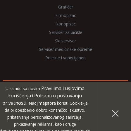
Grafičar
Firmopisac
Ikonopisac
Serviser za bicikle
Ski serviser
Serviser medicinske opreme
Roletne i venecijaneri
Pravilima i uslovima
U skladu sa novim
Copyright 2026 NadjiMajstora.rs
korišćenja
Polisom o poštovanju
i
privatnosti
, Nadjimajstora koristi Cookie-je
Informacije i grafički elementi su vlasništvo veb sajta
da bi obezbedio dobro korisničko iskustvo,
NadjiMajstora
prikazivanje personalizovanog sadržaja,
prikazivanje reklama, kao i druge
MIDA
Projekat digitalne agencije