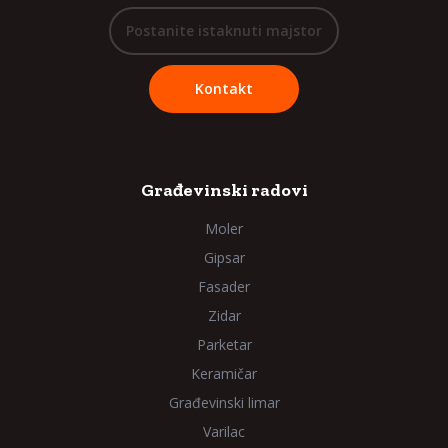
Postanite istaknuti majstor
Kontakt
Građevinski radovi
Moler
Gipsar
Fasader
Zidar
Parketar
Keramičar
Građevinski limar
Varilac