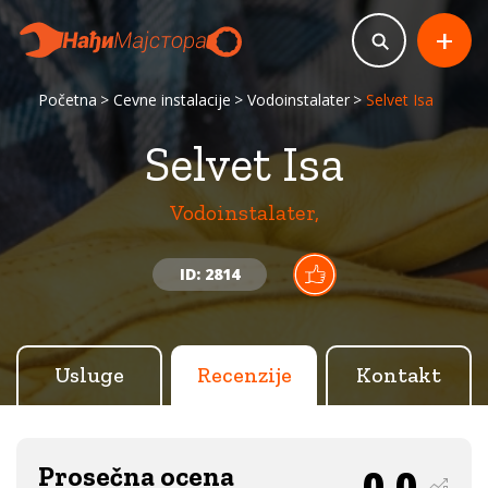
+
Početna
Cevne instalacije
Vodoinstalater
Selvet Isa
Selvet Isa
Vodoinstalater,
ID: 2814
Usluge
Recenzije
Kontakt
Prosečna ocena
0.0