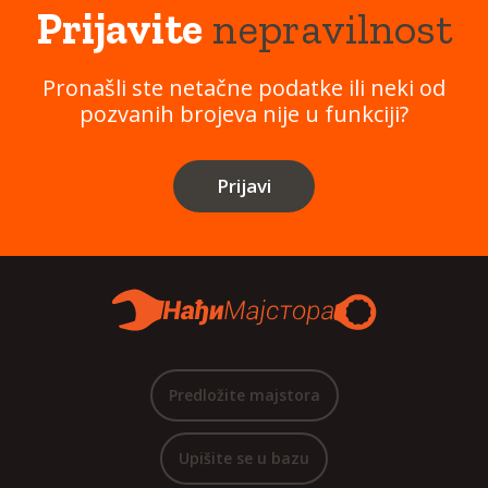
Prijavite
nepravilnost
Pronašli ste netačne podatke ili neki od
pozvanih brojeva nije u funkciji?
Prijavi
Predložite majstora
Upišite se u bazu