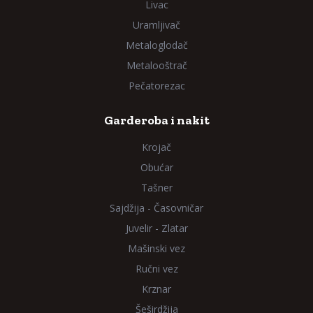
Livac
Uramljivač
Metaloglodač
Metalooštrač
Pečatorezac
Garderoba i nakit
Krojač
Obućar
Tašner
Sajdžija - Časovničar
Juvelir - Zlatar
Mašinski vez
Ručni vez
Krznar
Šeširdžija