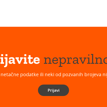
ijavite
nepraviln
 netačne podatke ili neki od pozvanih brojeva nij
Prijavi