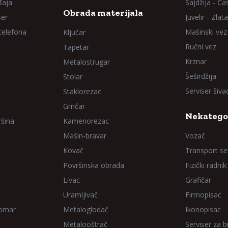
đaja
Sajdžija - Ča
Obrada materijala
ser
Juvelir - Zlata
 telefona
Mašinski vez
Ključar
Ručni vez
Tapetar
Krznar
Metalostrugar
Šeširdžija
Stolar
Serviser šiv
Staklorezac
Grnčar
Nekatego
ršina
Kamenorezac
Mašin-bravar
Vozač
Kovač
Transport sel
Površinska obrada
Fizički radnik
Livac
Grafičar
Uramljivač
Firmopisac
Domar
Metaloglodač
Ikonopisac
Metalooštrač
Serviser za bi