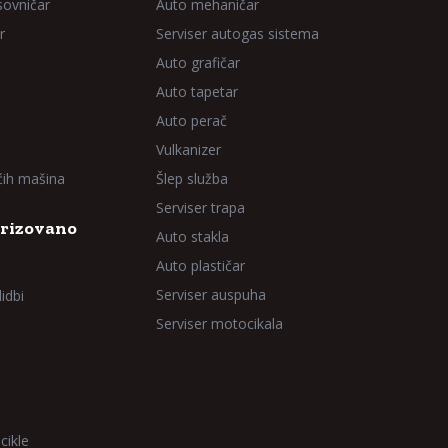
sovničar
Auto mehaničar
r
Serviser autogas sistema
Auto grafičar
Auto tapetar
Auto perač
Vulkanizer
aćih mašina
Šlep služba
Serviser trapa
rizovano
Auto stakla
Auto plastičar
Serviser auspuha
idbi
Serviser motocikala
cikle