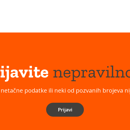
ijavite
nepraviln
 netačne podatke ili neki od pozvanih brojeva nij
Prijavi