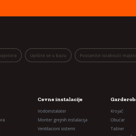
majstora
Upišite se u bazu
Postanite istaknuti majst
Cevne instalacije
Garderoba
Vodoinstalater
Krojač
ora
Monter grejnih instalacija
Obućar
Ventilacioni sistemi
Tašner