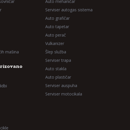
sovničar
Auto mehaničar
r
Serviser autogas sistema
Auto grafičar
Auto tapetar
Auto perač
Vulkanizer
aćih mašina
Šlep služba
Serviser trapa
rizovano
Auto stakla
Auto plastičar
Serviser auspuha
idbi
Serviser motocikala
cikle