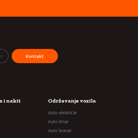
or
Kontakt
 i nakit
Održavanje vozila
Auto električar
Auto limar
Auto bravar