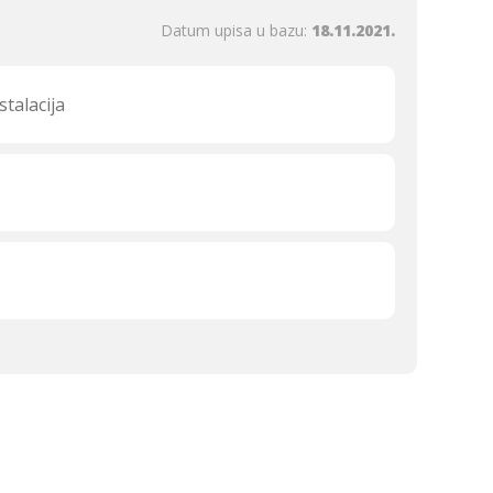
Datum upisa u bazu:
18.11.2021.
talacija