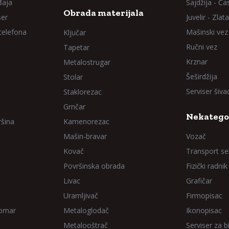
đaja
Sajdžija - Ča
Obrada materijala
ser
Juvelir - Zlata
 telefona
Mašinski vez
Ključar
Ručni vez
Tapetar
Krznar
Metalostrugar
Šeširdžija
Stolar
Serviser šiv
Staklorezac
Grnčar
Nekatego
ršina
Kamenorezac
Mašin-bravar
Vozač
Kovač
Transport sel
Površinska obrada
Fizički radnik
Livac
Grafičar
Uramljivač
Firmopisac
Domar
Metaloglodač
Ikonopisac
Metalooštrač
Serviser za bi