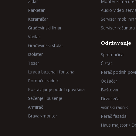
Zidar
Monter klima ure
Parketar
Audio-video servi
Keramičar
Serviser mobilnih
Građevinski limar
Serviser računara
Varilac
Održavanje
Građevinski stolar
Izolater
Spremačica
Tesar
Čistač
Izrada bazena i fontana
Perač podnih pov
Pomoćni radnik
Odžačar
Postavljanje podnih površina
Baštovan
Sečenje i bušenje
Drvoseča
Armirač
Visinski radnik
Bravar-monter
Perač fasada
Haus majstor / 