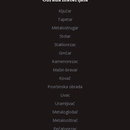
Ključar
Tapetar
Metalostrugar
Stolar
Staklorezac
Grnčar
Kamenorezac
Mašin-bravar
Kovač
Površinska obrada
Livac
Uramljivač
Metaloglodač
Metalooštrač
Pečatorezac