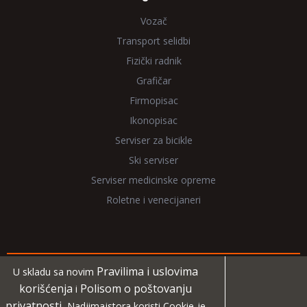
Vozač
Transport selidbi
Fizički radnik
Grafičar
Firmopisac
Ikonopisac
Serviser za bicikle
Ski serviser
Serviser medicinske opreme
Roletne i venecijaneri
Pravilima i uslovima
U skladu sa novim
Copyright 2026 NadjiMajstora.rs
korišćenja
Polisom o poštovanju
i
privatnosti
, Nadjimajstora koristi Cookie-je