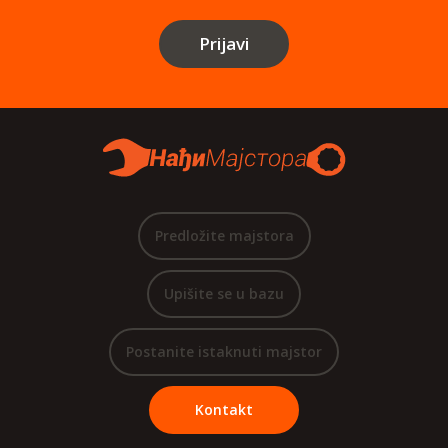
Prijavi
Predložite majstora
Upišite se u bazu
Postanite istaknuti majstor
Kontakt