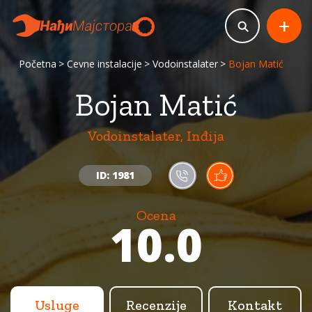
+
Početna
Cevne instalacije
Vodoinstalater
Bojan Matić
Bojan Matić
Vodoinstalater, Inđija
ID: 1981
Ocena
10.0
Usluge
Recenzije
Kontakt