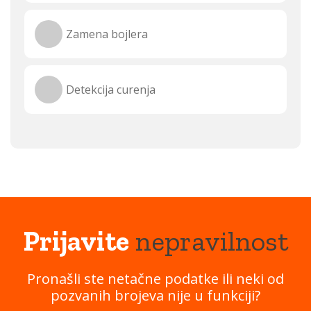
Zamena bojlera
Detekcija curenja
Prijavite
nepravilnost
Pronašli ste netačne podatke ili neki od
pozvanih brojeva nije u funkciji?