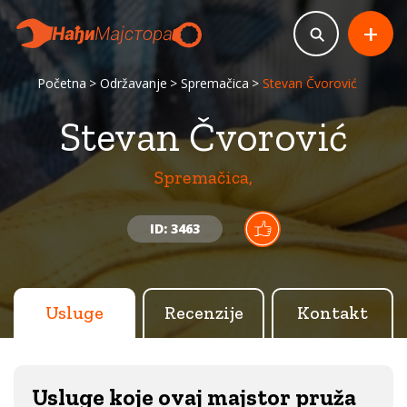
+
Početna
Održavanje
Spremačica
Stevan Čvorović
Stevan Čvorović
Spremačica,
ID: 3463
Usluge
Recenzije
Kontakt
Usluge koje ovaj majstor pruža