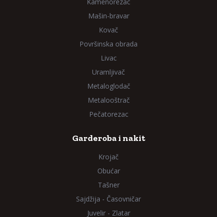
Kamenorezac
Mašin-bravar
Kovač
Površinska obrada
Livac
Uramljivač
Metaloglodač
Metalooštrač
Pečatorezac
Garderoba i nakit
Krojač
Obućar
Tašner
Sajdžija - Časovničar
Juvelir - Zlatar